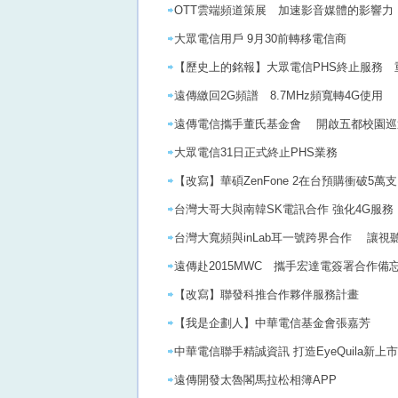
OTT雲端頻道策展 加速影音媒體的影響力
大眾電信用戶 9月30前轉移電信商
【歷史上的銘報】大眾電信PHS終止服務
遠傳繳回2G頻譜 8.7MHz頻寬轉4G使用
遠傳電信攜手董氏基金會 開啟五都校園巡
大眾電信31日正式終止PHS業務
【改寫】華碩ZenFone 2在台預購衝破5
台灣大哥大與南韓SK電訊合作 強化4G服務
台灣大寬頻與inLab耳一號跨界合作 讓視
遠傳赴2015MWC 攜手宏達電簽署合作備
【改寫】聯發科推合作夥伴服務計畫
【我是企劃人】中華電信基金會張嘉芳
中華電信聯手精誠資訊 打造EyeQuila新上
遠傳開發太魯閣馬拉松相簿APP