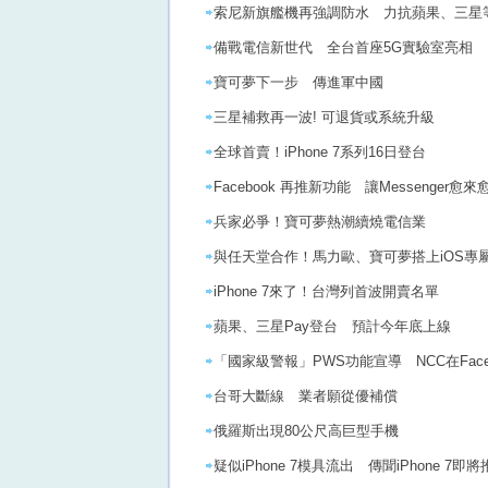
索尼新旗艦機再強調防水 力抗蘋果、三星
備戰電信新世代 全台首座5G實驗室亮相
寶可夢下一步 傳進軍中國
三星補救再一波! 可退貨或系統升級
全球首賣！iPhone 7系列16日登台
Facebook 再推新功能 讓Messenger
兵家必爭！寶可夢熱潮續燒電信業
與任天堂合作！馬力歐、寶可夢搭上iOS專
iPhone 7來了！台灣列首波開賣名單
蘋果、三星Pay登台 預計今年底上線
「國家級警報」PWS功能宣導 NCC在Fac
台哥大斷線 業者願從優補償
俄羅斯出現80公尺高巨型手機
疑似iPhone 7模具流出 傳聞iPhone 7即