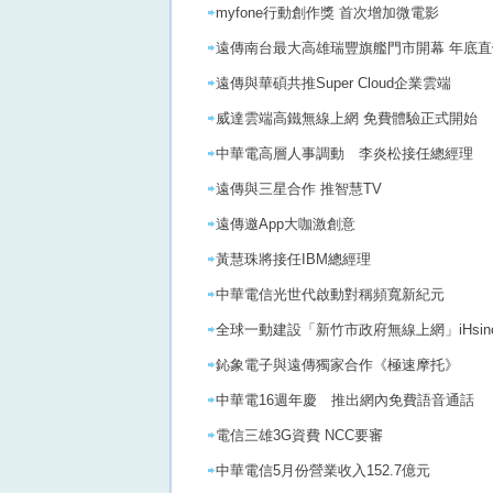
myfone行動創作獎 首次增加微電影
遠傳南台最大高雄瑞豐旗艦門市開幕 年底直
遠傳與華碩共推Super Cloud企業雲端
威達雲端高鐵無線上網 免費體驗正式開始
中華電高層人事調動 李炎松接任總經理
遠傳與三星合作 推智慧TV
遠傳邀App大咖激創意
黃慧珠將接任IBM總經理
中華電信光世代啟動對稱頻寬新紀元
全球一動建設「新竹市政府無線上網」iHsin
鈊象電子與遠傳獨家合作《極速摩托》
中華電16週年慶 推出網內免費語音通話
電信三雄3G資費 NCC要審
中華電信5月份營業收入152.7億元