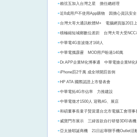
賴弦五加入台灣之星 擔任總經理
近8成用戶不使用App購物 因擔心資訊安全
台灣大哥大通訊軟體M+ 電腦網頁版20日
積極縮短城鄉數位差距 台灣大哥大受NCC
中華電4G首波徵才168人
中華電攜霹靂 MOD用戶盼過140萬
Dr.APP企業M化博事通 中華電搶企業M化
iPhone罰2千萬 成全球開罰首例
HP ATA 國際認證上市發表會
中華電拓4G市佔率 力推建設
中華電徵才1500人 迎戰4G、展店
和碩董事長童子賢當選台北市電腦工會理事
威寶門市展示 三緯首款自行研發3D印表機
亞太搶耶誕商機 21日起舉辦手機Outlet活