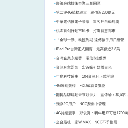
影視尖端技術齊聚三創園區
第二波4G競標結束 總價近280億元
中華電信推電子發票 幫客戶自動對獎
桃園首創行動市民卡 打造智慧都市
「全球一動」執照到期 遠傳接手用戶經營
iPad Pro台灣正式開賣 最高價近3.8萬
台灣企業永續獎 電信3雄獲獎
資訊月主題館 宏碁吸引媒體目光
年度科技盛事 104資訊月正式開跑
4G遠端競標 FDD成首要獵物
翻轉品牌驅動未來競爭力 藍偉綸：掌握四
殘存2G用戶 NCC擬集中管理
4G持續競爭 鄭俊卿：明年用戶可達1700
全台最後一家WiMAX NCC不予換照