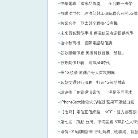
中華電獲「國家品牌獎」 全台唯一殊榮
放眼次世代 經濟部與工研院聯合召開5G
跨業合作 亞太與全聯搶4G商機
未來買智慧型手機 傳電信業者需提供教學
搶中秋商機 國際電話祭優惠
谷歌眼鏡停產 奧圖科技首推「酷鏡」
行政院供16億 迎戰5G時代
爭4G頻譜 遠傳台哥大首次開庭
智慧交通好行服務 打造4G智慧城市
訊連推「創意導演家族」 滿足不同需求
iPhone6s大陸需求仍強烈 蘋果可望鬆口氣
【改寫】電信互借網路 NCC：雙方都要罰
第七屆「蹲點‧台灣」準備開跑 300多位大
遠傳2015旗艦計畫 行動商務、物聯網、智