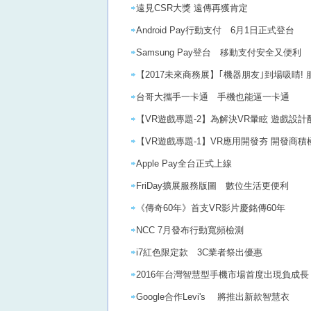
遠見CSR大獎 遠傳再獲肯定
Android Pay行動支付 6月1日正式登台
Samsung Pay登台 移動支付安全又便利
【2017未來商務展】｢機器朋友｣到場吸睛
台哥大攜手一卡通 手機也能逼一卡通
【VR遊戲專題-2】為解決VR暈眩 遊戲設
【VR遊戲專題-1】VR應用開發夯 開發商
Apple Pay全台正式上線
FriDay擴展服務版圖 數位生活更便利
《傳奇60年》首支VR影片慶銘傳60年
NCC 7月發布行動寬頻檢測
i7紅色限定款 3C業者祭出優惠
2016年台灣智慧型手機市場首度出現負成長
Google合作Levi's 將推出新款智慧衣