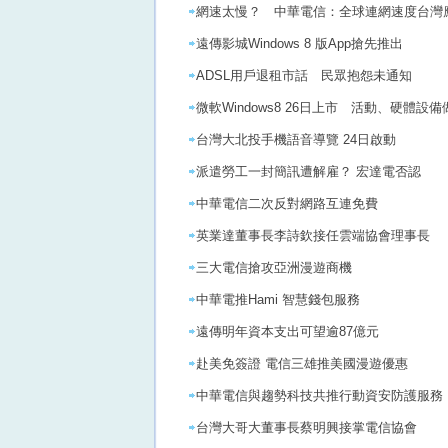
網速太慢？ 中華電信：全球連網速度台灣應
遠傳影城Windows 8 版App搶先推出
ADSL用戶退租市話 民眾抱怨未通知
微軟Windows8 26日上市 活動、硬體設
台灣大北投手機語音導覽 24日啟動
派遣勞工一封簡訊遭解雇？ 宏達電否認
中華電信二次反對網路互連免費
英業達董事長李詩欽接任雲端協會理事長
三大電信搶攻亞洲漫遊商機
中華電推Hami 智慧錢包服務
遠傳明年資本支出可望逾87億元
赴美免簽證 電信三雄推美國漫遊優惠
中華電信與趨勢科技共推行動資安防護服務
台灣大哥大董事長蔡明興接掌電信協會