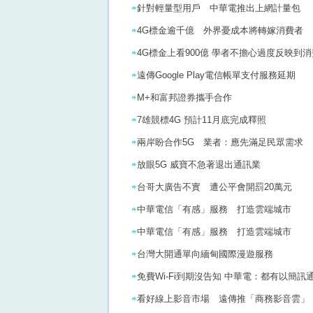
針對輕量型用戶 中華電推出上網計量包
4G標金逾千億 外界憂成本將轉嫁消費者
4G標金上看900億 學者不擔心過度反映到
遠傳Google Play電信帳單支付服務延期
M+和富邦證券攜手合作
7雄競標4G 預計11月底完成釋照
兩岸盼合作5G 業者：應先滿足民眾需求
放眼5G 威寶不急著退出通訊業
台哥大廣告不實 遭公平會開罰20萬元
中華電信「有感」服務 打造雲端城市
中華電信「有感」服務 打造雲端城市
台灣大開通單向緬甸國際漫遊服務
免費Wi-Fi到期沒告知 中華電：都有以簡訊
看好線上影音市場 遠傳推「商務影音雲」