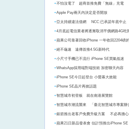
不怕沒電了 超商首推免費「無線」充電
Apple Pay兩天內決定是否開放
亞太持續違法借網 NCC:已承諾年底中止
4月底起電信業者將逐漸取消平價網路4G吃
蘋果公司靠著回收iPhone 一年收回2204磅
絕不龜速 遠傳首推4.5G新時代
小尺寸手機已不流行 iPhone SE買氣低迷
WhatsApp採用端對端技術 加密聊天內容
iPhone SE今日起登台 小螢幕大效能
iPhone SE晶片再掀話題
智慧城市初登板 就在南港展覽館
智慧城市潮流襲來 「臺北智慧城市專案
銀箭推出老客戶免費升級方案 不必再擔心iP
蘋果21日新品發表會 估計預推出iPhone SE