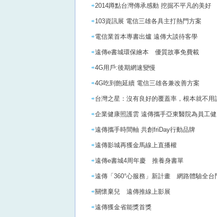
2014蹲點台灣傳承感動 挖掘不平凡的美好
103資訊展 電信三雄各具主打熱門方案
電信業首本專書出爐 遠傳大談待客學
遠傳e書城環保繪本 優質故事免費載
4G用戶:後期網速變慢
4G吃到飽延續 電信三雄各兼改善方案
台灣之星：沒有良好的覆蓋率，根本就不用
企業健康照護雲 遠傳攜手亞東醫院為員工
遠傳攜手時間軸 共創friDay行動品牌
遠傳影城再獲金馬線上直播權
遠傳e書城4周年慶 推養身書單
遠傳「360°心服務」新計畫 網路體驗全台
關懷棄兒 遠傳推線上影展
遠傳獲金省能獎首獎