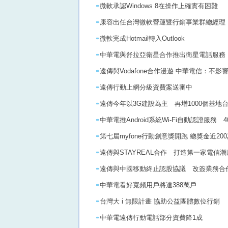
微軟承認Windows 8在操作上確實有困難
康容出任台灣微軟營運暨行銷事業群總經理
微軟完成Hotmail轉入Outlook
中華電與舒拉亞衛星合作推出衛星電話服務
遠傳與Vodafone合作漫遊 中華電信：不影
遠傳行動上網分級資費案送審中
遠傳今年以3G建設為主 再增1000個基地
中華電推Android系統Wi-Fi自動認證服務
第七屆myfone行動創意獎開跑 總獎金近20
遠傳與STAYREAL合作 打造第一家電信潮
遠傳與中國移動終止認股協議 改簽業務合
中華電看好寬頻用戶將達388萬戶
台灣大 i 無限計畫 協助公益團體數位行銷
中華電遠傳行動電話部分資費降1成