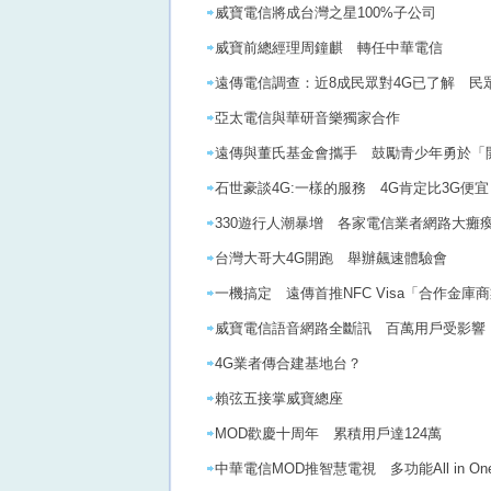
威寶電信將成台灣之星100%子公司
威寶前總經理周鐘麒 轉任中華電信
遠傳電信調查：近8成民眾對4G已了解 民
亞太電信與華研音樂獨家合作
遠傳與董氏基金會攜手 鼓勵青少年勇於「
石世豪談4G:一樣的服務 4G肯定比3G便宜
330遊行人潮暴增 各家電信業者網路大癱
台灣大哥大4G開跑 舉辦飆速體驗會
一機搞定 遠傳首推NFC Visa「合作金
威寶電信語音網路全斷訊 百萬用戶受影響
4G業者傳合建基地台？
賴弦五接掌威寶總座
MOD歡慶十周年 累積用戶達124萬
中華電信MOD推智慧電視 多功能All in On