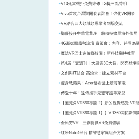
V10死當機拒免費維修 LG提三點聲明
Vive首次台灣辦開發者聚會！強化VR開發
VR結合四大領域領導業者到場交流
鄭優接任中華電董座 將積極擴展海外佈局
4G新媒體趨勢論壇 資策會：內容、跨界為
魔法VR巴士進偏鄉校園！新科技翻轉教育
第4屆「壹週刊十大風雲3C大賞」閃亮登場
文創與IT結合 高煥堂：建立素材平台
瘦身戰蘋果！Acer發布世上最薄筆電
傳愛十年！遠傳攜手兒盟守護等家兒
【無死角VR360專題-2】新的視覺感受 V
【無死角VR360專題-1】】VR360開拓新
全民夯VR 三創提供VR免費體驗
紅米Note4登台 搭智慧家庭組合方案