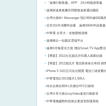
「遠傳行動客服」APP 24小時隨身客服
遠傳與遠東集團共同開發遠東通訊園區
台灣大推M+ Messenger 預計明年破600萬
北市101年消費申訴案 遠傳300件申訴案最多
中華電 台哥大：並無變相漲價
遠傳推出一站購足雲端平台
遠傳S市集星光大賞 增設Smart TV App獎項
【專題】2012台北資訊月91萬人刷新紀錄
【專題】2012資訊月 電信業者各出奇招 
iPhone 5 14日正式在台開賣 電信三雄資費
中華電預計2013徵才1,500人
何永生將在明年1月擔任HTC行銷長
台灣大哥大推出myVideo進攻行動影音
中華電攜趨勢科技推企業資安防護系統