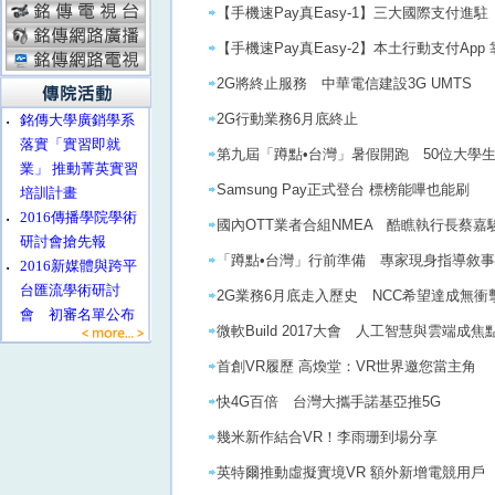
【手機速Pay真Easy-1】三大國際支付進
【手機速Pay真Easy-2】本土行動支付Ap
2G將終止服務 中華電信建設3G UMTS
2G行動業務6月底終止
‧
銘傳大學廣銷學系
落實「實習即就
第九屆「蹲點•台灣」暑假開跑 50位大學
業」 推動菁英實習
Samsung Pay正式登台 標榜能嗶也能刷
培訓計畫
‧
2016傳播學院學術
國內OTT業者合組NMEA 酷瞧執行長蔡
研討會搶先報
「蹲點•台灣」行前準備 專家現身指導敘
‧
2016新媒體與跨平
台匯流學術研討
2G業務6月底走入歷史 NCC希望達成無
會 初審名單公布
微軟Build 2017大會 人工智慧與雲端成焦
首創VR履歷 高煥堂：VR世界邀您當主角
快4G百倍 台灣大攜手諾基亞推5G
幾米新作結合VR！李雨珊到場分享
英特爾推動虛擬實境VR 額外新增電競用戶