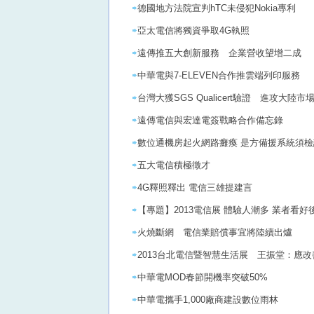
德國地方法院宣判hTC未侵犯Nokia專利
亞太電信將獨資爭取4G執照
遠傳推五大創新服務 企業營收望增二成
中華電與7-ELEVEN合作推雲端列印服務
台灣大獲SGS Qualicert驗證 進攻大陸市
遠傳電信與宏達電簽戰略合作備忘錄
數位通機房起火網路癱瘓 是方備援系統須檢
五大電信積極徵才
4G釋照釋出 電信三雄提建言
【專題】2013電信展 體驗人潮多 業者看好
火燒斷網 電信業賠償事宜將陸續出爐
2013台北電信暨智慧生活展 王振堂：應
中華電MOD春節開機率突破50%
中華電攜手1,000廠商建設數位雨林