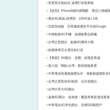
首度與文創結合 遠傳打造新典範
【改寫】iPhone6綁約價壟斷 電信三雄喊
看好4G產值 經濟部：105年達1.5兆
互踩領域搶 亞馬遜推廣告平台槓Google
中移動推4G手機 低價衝擊品牌廠
台灣之星開台 點燃4G費率大戰
徐廣棟掌亞太電信執行長
【專題】4G開台 資費、頻寬惹爭議
第六屆「蹲點‧台灣」誓師授旗典禮
中華電信與通泰媒體合作 推動新媒體影音
台灣之星取得4G執照 估月底開台
台灣大哥大4G開台
遠傳4G開台 徐旭東：覆蓋率將是電信業
中華電信4G率先開台 目標500萬用戶