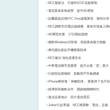
NCC擬新法 打破MSO天花板限制
電信業者多角經營 提升4G營收
比爾蓋茲試用hTC Vive虛擬實境 推特分
NCC調降市內電話接續費 避免市場進入障
4G釋照作業 17日開始競標
微軟Windows10登場 視蘋果為最大勁敵
摩托羅拉新款手機螢幕防摔
NCC修法 強化資通安全
中華電信聯手思愛普 提升企業「雲」實力
行政院短期補助 鼓勵用戶升級網速
iPhone將研發「伸腳防摔」 螢幕摔了也不
經濟部與微軟合作 開啟物聯網時代
違法設基地台 四大電信受罰
Juiker引起爭議 NCC將調整「電信」定義