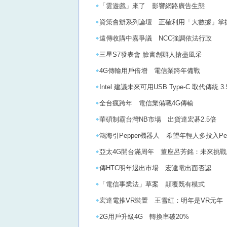
「雲遊戲」來了 影響網路廣告生
資策會辦系列論壇 正確利用「大數據
遠傳收購中嘉爭議 NCC強調依法行政
三星S7發表會 臉書創辦人搶盡風采
4G傳輸用戶倍增 電信業跨年備戰
Intel 建議未來可用USB Type-C 取代傳統 
全台瘋跨年 電信業備戰4G傳輸
華碩制霸台灣NB市場 出貨達宏碁2.5倍
鴻海引Pepper機器人 希望年輕人多投入Pe
亞太4G開台滿周年 董座呂芳銘：未來挑
傳HTC明年退出市場 宏達電出面否認
「電信事業法」草案 顛覆既有模式
宏達電推VR裝置 王雪紅：明年是VR元年
2G用戶升級4G 轉換率破20%