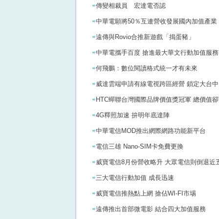
傳變相裁員 宏達電否認
中華電願將50％互連營收發展國內加值產業
遠傳與Rovio合推新遊戲「搗蛋豬」
中華電攜手百度 搶進最大華文行動加值服
何飛鵬：數位閱讀格式統一才有未來
威達雲端申請有線電視跨區經營 鎖定大台中
HTC蟬聯台灣國際品牌價值獎冠軍 總價值卻
4G釋照加速 拚明年底達陣
中華電信MOD推出網際網路功能新平台
電信三雄 Nano-SIM卡免費更換
威寶電信8月份營收略升 大眾電信則倒退近
三大電信行動加值 成長迅速
威寶電信推熱點上網 搶佔WI-FI市埸
遠傳推出首部微電影 結合四大加值服務