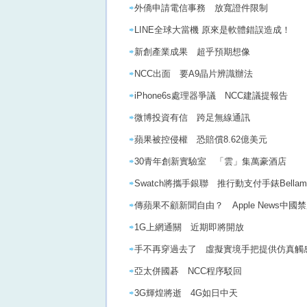
外僑申請電信事務 放寬證件限制
LINE全球大當機 原來是軟體錯誤造成！
新創產業成果 超乎預期想像
NCC出面 要A9晶片辨識辦法
iPhone6s處理器爭議 NCC建議提報告
微博投資有信 跨足無線通訊
蘋果被控侵權 恐賠償8.62億美元
30青年創新實驗室 「雲」集萬豪酒店
Swatch將攜手銀聯 推行動支付手錶Bellam
傳蘋果不顧新聞自由？ Apple News中國
1G上網通關 近期即將開放
手不再穿過去了 虛擬實境手把提供仿真觸
亞太併國碁 NCC程序駁回
3G輝煌將逝 4G如日中天