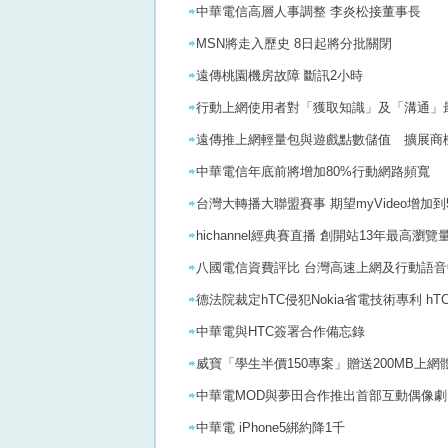
中華電信高層人事調整 李炎松接董事長
MSN將走入歷史 8日起將分批關閉
遠傳桃園機房故障 斷訊2小時
行動上網使用者對「獲取知識」及「溝通」
遠傳推上網輕量包與遊戲點數儲值 擴展商
中華電信年底前將增加80%行動網路頻寬
台灣大轉播大聯盟賽事 期望myVideo增加到
hichannel經典賽直播 創開站13年最高瀏覽
八國電信資費評比 台灣高速上網及行動語音
德法院裁定hTC侵犯Nokia省電技術專利 
中華電與HTC簽署合作備忘錄
威寶「學生半價150專案」贈送200MB上網
中華電MOD與夢田合作推出首部互動偶像劇
中華電 iPhone5綁約降1千