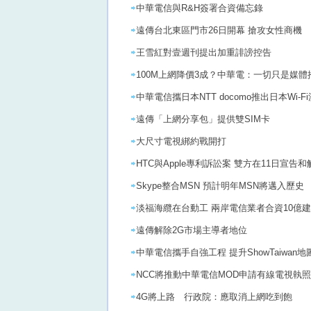
中華電信與R&H簽署合資備忘錄
遠傳台北東區門市26日開幕 搶攻女性商機
王雪紅對壹週刊提出加重誹謗控告
100M上網降價3成？中華電：一切只是媒體
中華電信攜日本NTT docomo推出日本Wi-F
遠傳「上網分享包」提供雙SIM卡
大尺寸電視綁約戰開打
HTC與Apple專利訴訟案 雙方在11日宣告和
Skype整合MSN 預計明年MSN將邁入歷史
淡福海纜在台動工 兩岸電信業者合資10億
遠傳解除2G市場主導者地位
中華電信攜手自強工程 提升ShowTaiwan
NCC將推動中華電信MOD申請有線電視執
4G將上路 行政院：應取消上網吃到飽