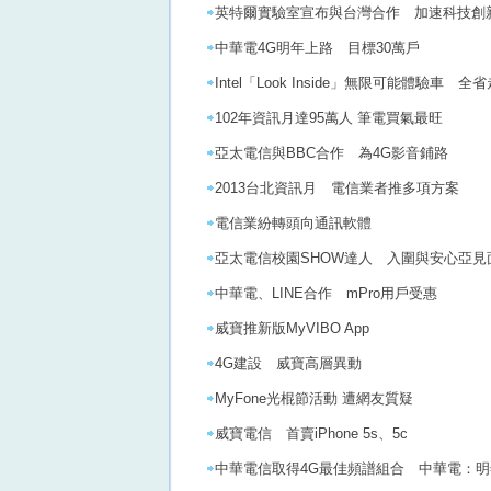
英特爾實驗室宣布與台灣合作 加速科技創
中華電4G明年上路 目標30萬戶
Intel「Look Inside」無限可能體驗車 全
102年資訊月達95萬人 筆電買氣最旺
亞太電信與BBC合作 為4G影音鋪路
2013台北資訊月 電信業者推多項方案
電信業紛轉頭向通訊軟體
亞太電信校園SHOW達人 入圍與安心亞見
中華電、LINE合作 mPro用戶受惠
威寶推新版MyVIBO App
4G建設 威寶高層異動
MyFone光棍節活動 遭網友質疑
威寶電信 首賣iPhone 5s、5c
中華電信取得4G最佳頻譜組合 中華電：