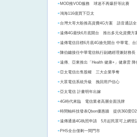
MOD推VOD服務 球迷不再爆肝等比賽
鴻海116億買下亞太
台灣大哥大盼推高資費4G方案 語音通話
遠傳4G最快6月底開台 推出多元化資費方
遠傳電信目標6月底4G搶先開台 中華電、台
陳伯鏞接任中華電信執行副總經理兼財務長
遠傳、亞東推出「Health 健康+」健康雲
亞太電信出售股權 三大企業爭奪
大眾電信系統升級 挽回用戶信心
亞太電信 計畫明年出嫁
4G時代來臨 電信業者高層全面洗牌
時間軸科技發表Qbon優惠牆 提供360度O
遠傳通過4G執照申請 5月起民眾可上網登
PHS全台僅剩一間門市