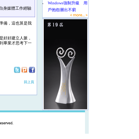
‧
Windows強制升級 用
自身媒體工作經驗
戶抱怨層出不窮
準備，這也算是我
是好好建立人脈，
到畢業才思考下一
回上頁