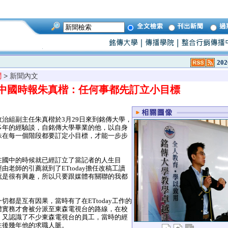
202
聞
> 新聞內文
中國時報朱真楷：任何事都先訂立小目標
治組副主任朱真楷於3月29日來到銘傳大學，
多年的經驗談，自銘傳大學畢業的他，以自身
妹在每一個階段都要訂定小目標，才能一步步
國中的時候就已經訂立了當記者的人生目
由老師的引薦就到了ETtoday擔任改稿工讀
就是很有興趣，所以只要跟媒體有關聯的我都
都是互有因果，當時有了在ETtoday工作的
體實務才會被分派至東森電視台的路線，在校
，又認識了不少東森電視台的員工，當時的經
往後幾年他的求職人脈。