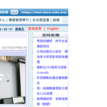
6 / 08 / 07
星期五
‧
華視與播吧 跨平台直
播新節目
(2017/03/29 PM02:39)
‧
公視自製兒少節目 獲
加拿大班芙影視節洛磯
獎
‧
微軟以262億美元併購
LinkedIn
‧
民視陳剛信遞交書面辭
呈
‧
第一屆佛教微電影大賽
在12日頒獎
‧
銘傳廣銷系 首辦成果
展《蛻變》