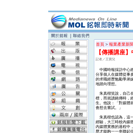
首頁
>
報業產業新
【傳播講座】
記者／王寶兒
中國時報採訪中心政
分享個人在媒體從事
的求職經歷勉勵學弟
地踏向理想。
朱真楷笑說，自己在
標，而就讀銘傳時，經
生。他說：「對媒體
會想去嘗試。」
朱真楷也認為，這一切
經驗，大三時校內媒
內媒體實務的過程中
歷才能夠一一串聯起