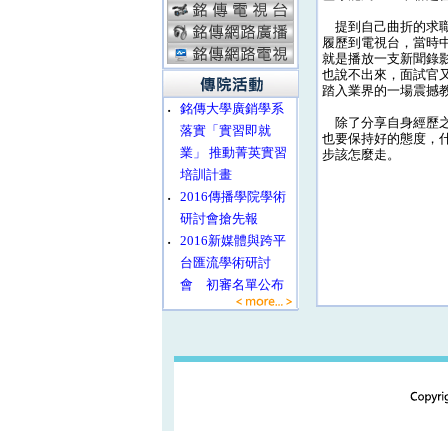
提到自己曲折的求職
履歷到電視台，當時
就是播放一支新聞錄
也說不出來，面試官
踏入業界的一場震撼
‧
銘傳大學廣銷學系
除了分享自身經歷之
落實「實習即就
也要保持好的態度，
業」 推動菁英實習
步該怎麼走。
培訓計畫
‧
2016傳播學院學術
研討會搶先報
‧
2016新媒體與跨平
台匯流學術研討
會 初審名單公布