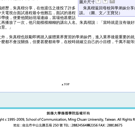
圖片尺寸
經歷，朱真楷分享，在他退伍之後投了許多
朱真楷返回母校與學弟妹分享
中天電視台面試過程最令他難忘，面試的過程
談。（圖、文／王寶兒）
影帶後，便要他開始現場連線，當場他甚麼話
又再播放了一次，他只能模模糊糊的講出人名。朱真楷說：「當時就是沒有做好
教育。」
外，朱真楷也鼓勵即將踏入媒體業界實習的學弟妹們，進入業界後最重要的就
什麼都不會沒關係，但要甚麼都肯學，在校時就確立自己的小目標，千萬不能等
▲TOP