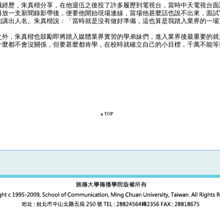
經歷，朱真楷分享，在他退伍之後投了許多履歷到電視台，當時中天電視台面
播放一支新聞錄影帶後，便要他開始現場連線，當場他甚麼話也說不出來，面試
的講出人名。朱真楷說：「當時就是沒有做好準備，這也算是我踏入業界的一場
外，朱真楷也鼓勵即將踏入媒體業界實習的學弟妹們，進入業界後最重要的就
什麼都不會沒關係，但要甚麼都肯學，在校時就確立自己的小目標，千萬不能等
▲TOP