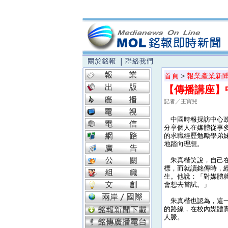
首頁
>
報業產業新
【傳播講座】
記者／王寶兒
中國時報採訪中心政
分享個人在媒體從事
的求職經歷勉勵學弟
地踏向理想。
朱真楷笑說，自己在
標，而就讀銘傳時，經
生。他說：「對媒體
會想去嘗試。」
朱真楷也認為，這一切
的路線，在校內媒體
人脈。