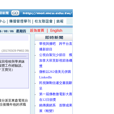
6 / 08 / 06
星期四
‧
華視與播吧 跨平台直
播新節目
(2017/03/29 PM02:39)
‧
公視自製兒少節目 獲
加拿大班芙影視節洛磯
回母校與學弟妹
媒體工作經驗談。
獎
／王寶兒）
‧
微軟以262億美元併購
LinkedIn
‧
民視陳剛信遞交書面辭
呈
‧
第一屆佛教微電影大賽
在12日頒獎
被分派至東森電視台
往後幾年他的求職
‧
銘傳廣銷系 首辦成果
展《蛻變》