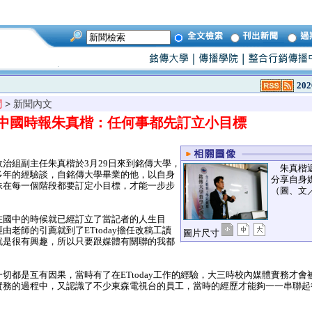
202
聞
> 新聞內文
中國時報朱真楷：任何事都先訂立小目標
治組副主任朱真楷於3月29日來到銘傳大學，
朱真楷返
多年的經驗談，自銘傳大學畢業的他，以自身
分享自身
妹在每一個階段都要訂定小目標，才能一步步
（圖、文
國中的時候就已經訂立了當記者的人生目
由老師的引薦就到了ETtoday擔任改稿工讀
圖片尺寸
就是很有興趣，所以只要跟媒體有關聯的我都
都是互有因果，當時有了在ETtoday工作的經驗，大三時校內媒體實務才會
實務的過程中，又認識了不少東森電視台的員工，當時的經歷才能夠一一串聯起