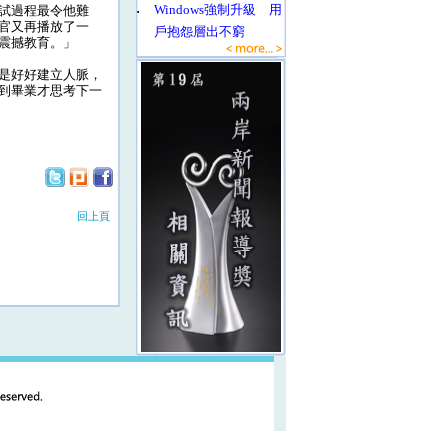
‧
Windows強制升級 用
試過程最令他難
官又再播放了一
戶抱怨層出不窮
震撼教育。」
是好好建立人脈，
到畢業才思考下一
回上頁