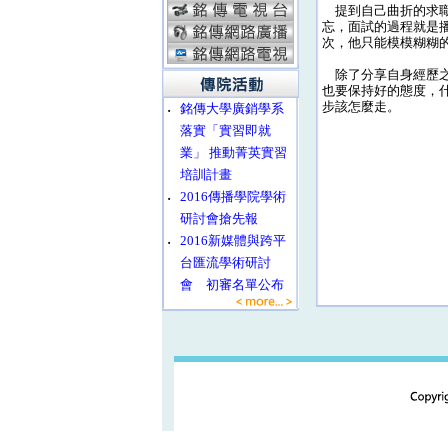
提到自己曲折的求職
忘，面試的過程就是
次，他只能模模糊糊
除了分享自身經歷之
也要保持好的態度，
步該怎麼走。
‧
銘傳大學廣銷學系
落實「實習即就
業」 推動菁英實習
培訓計畫
‧
2016傳播學院學術
研討會搶先報
‧
2016新媒體與跨平
台匯流學術研討
會 初審名單公布