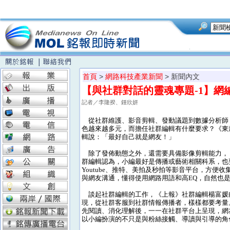
首頁
>
網路科技產業新聞
> 新聞內文
【與社群對話的靈魂專題-1】網
記者／李隆揆、鍾欣妍
從社群維護、影音剪輯、發動議題到數據分析師
色越來越多元，而擔任社群編輯有什麼要求？《東
輯說：「最好自己就是網友！」
除了發佈動態之外，還需要具備影像剪輯能力，
群編輯認為，小編最好是傳播或藝術相關科系，也
Youtube、推特、美拍及秒拍等影音平台，方便
與網友溝通，懂得使用網路用語和高EQ，自然也
談起社群編輯的工作，《上報》社群編輯楊富媛
現，從社群客服到社群情報傳播者，樣樣都要考量
先閱讀、消化理解後，一一在社群平台上呈現，網
以小編扮演的不只是與粉絲接觸、導讀與引導的角