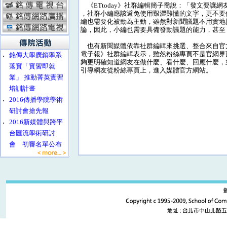
《ETtoday》社群編輯簡子喬說：「發文要讓
，社群小編應該避免使用艱澀難懂的文字，更不要
編也需要化被動為主動，雖然對新聞議題不用實地
論，因此，小編也需要具備發動議題的能力，甚至
也有新聞媒體依靠社群編輯來挑選、整合來自官
電子報》社群編輯表示，雖然粉絲專頁不是官網界
‧
銘傳大學廣銷學系
夠更明確知道網友在做什麼、看什麼、回應什麼，
落實「實習即就
引導網友從粉絲專頁上，進入媒體官方網站。
業」 推動菁英實習
培訓計畫
‧
2016傳播學院學術
研討會搶先報
‧
2016新媒體與跨平
台匯流學術研討
會 初審名單公布