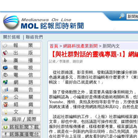
首頁
>
網路科技產業新聞
> 新聞內文
【與社群對話的靈魂專題-1】網
記者／李隆揆、鍾欣妍
從社群維護、影音剪輯、發動議題到數據分析師
色越來越多元，而擔任社群編輯有什麼要求？《東
輯說：「最好自己就是網友！」
除了發佈動態之外，還需要具備影像剪輯能力，
群編輯認為，小編最好是傳播或藝術相關科系，也
Youtube、推特、美拍及秒拍等影音平台，方便
與網友溝通，懂得使用網路用語和高EQ，自然也
談起社群編輯的工作，《上報》社群編輯楊富媛
文章」卻也中肯。包括議題可操作程度、媒體個性
服到社群情報傳播者，樣樣都要考量。楊富媛認為
作，就是在一則新的內容出現時，自己先閱讀、消
在社群平台上呈現，網友看到的已是小編整理過的