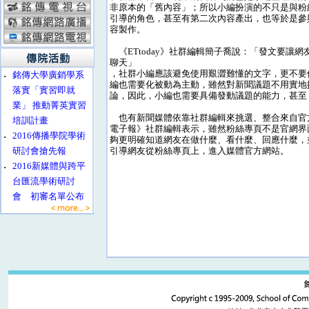
非原本的「舊內容」；所以小編扮演的不只是與粉
引導的角色，甚至有第二次內容產出，也等於是參
容製作。
《ETtoday》社群編輯簡子喬說：「發文要讓
聊天」
，社群小編應該避免使用艱澀難懂的文字，更不要
‧
銘傳大學廣銷學系
編也需要化被動為主動，雖然對新聞議題不用實地
落實「實習即就
論，因此，小編也需要具備發動議題的能力，甚至
業」 推動菁英實習
也有新聞媒體依靠社群編輯來挑選、整合來自官
培訓計畫
電子報》社群編輯表示，雖然粉絲專頁不是官網界
‧
2016傳播學院學術
夠更明確知道網友在做什麼、看什麼、回應什麼，
研討會搶先報
引導網友從粉絲專頁上，進入媒體官方網站。
‧
2016新媒體與跨平
台匯流學術研討
會 初審名單公布