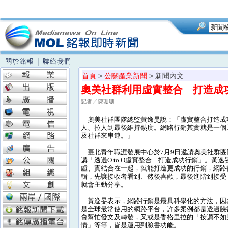
首頁
>
公關產業新聞
> 新聞內文
奧美社群利用虛實整合 打造成
記者／陳珊珊
奧美社群團隊總監黃逸旻說：「虛實整合打造成
人、拉人到最後維持熱度。網路行銷其實就是一個
及社群來串連。」
臺北青年職涯發展中心於7月9日邀請奧美社群團
講「透過O to O虛實整合 打造成功行銷」。黃
虛、實結合在一起，就能打造更成功的行銷，網路
輯，先讓接收者看到、然後喜歡，最後進階到接受
就會主動分享。
黃逸旻表示，網路行銷是最具科學化的方法，因
是全球最常使用的網路平台，許多案例都是透過臉
會幫忙發文及轉發，又或是香格里拉的「按讚不如
情」等等，皆是運用到臉書功能。