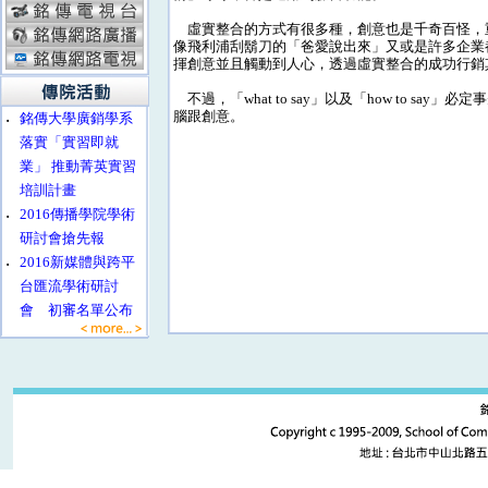
虛實整合的方式有很多種，創意也是千奇百怪，
像飛利浦刮鬍刀的「爸愛說出來」又或是許多企業都
揮創意並且觸動到人心，透過虛實整合的成功行銷
不過，「what to say」以及「how to 
腦跟創意。
‧
銘傳大學廣銷學系
落實「實習即就
業」 推動菁英實習
培訓計畫
‧
2016傳播學院學術
研討會搶先報
‧
2016新媒體與跨平
台匯流學術研討
會 初審名單公布