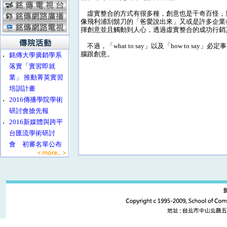
虛實整合的方式有很多種，創意也是千奇百怪，
像飛利浦刮鬍刀的「爸愛說出來」又或是許多企業都
揮創意並且觸動到人心，透過虛實整合的成功行銷
不過，「what to say」以及「how to 
腦跟創意。
‧
銘傳大學廣銷學系
落實「實習即就
業」 推動菁英實習
培訓計畫
‧
2016傳播學院學術
研討會搶先報
‧
2016新媒體與跨平
台匯流學術研討
會 初審名單公布