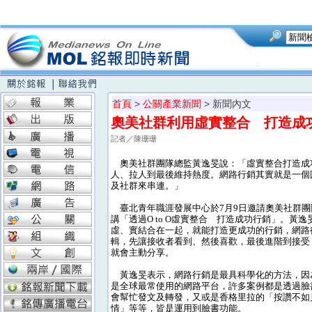
首頁
>
公關產業新聞
> 新聞內文
奧美社群利用虛實整合 打造成
記者／陳珊珊
奧美社群團隊總監黃逸旻說：「虛實整合打造成
人、拉人到最後維持熱度。網路行銷其實就是一個
及社群來串連。」
臺北青年職涯發展中心於7月9日邀請奧美社群團
講「透過O to O虛實整合 打造成功行銷」。黃
虛、實結合在一起，就能打造更成功的行銷，網路
輯，先讓接收者看到、然後喜歡，最後進階到接受
就會主動分享。
黃逸旻表示，網路行銷是最具科學化的方法，因
是全球最常使用的網路平台，許多案例都是透過臉
會幫忙發文及轉發，又或是香格里拉的「按讚不如
情」等等，皆是運用到臉書功能。