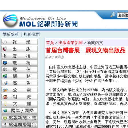
首頁
>
出版產業新聞
> 新聞內文
首屆台灣書展 展現文物出版品
記者／黃嘉燕
由中國文物出版社主辦、中國上海香港三聯書店
「首屆台灣書展」12月4日至24日在蕙風堂宣紙
展示眾多中國文物出版社的出版品，當中包括文物
士澍出任編委會主委的《于右任書法全集》。
中國文物出版社成立於1957年，為出版文物考
專業出版社。現場除了西安碑林第一室典藏國寶之
《開成石經》珍藏版(18函)，由文物出版社出版，
印，務求真實再現石刻風貌，直追精拓底本，再現
中國文博界的前輩、古代書畫研究大家張珩誕辰1
物出版社將張珩一生力作的《木雁齋書鑒賞筆記》
念。另外，現場展出收錄上自唐代、下迄現代已故
藏家共1200人的印鑒和款識計的23000餘件的《