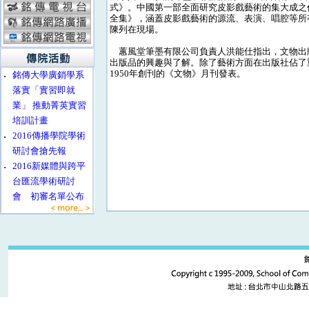
式》。中國第一部全面研究皮影戲藝術的集大成之
全集》，涵蓋皮影戲藝術的源流、表演、唱腔等所
陳列在現場。
蕙風堂筆墨有限公司負責人洪能仕指出，文物出
出版品的興趣與了解。除了藝術方面在出版社佔了
1950年創刊的《文物》月刊發表。
‧
銘傳大學廣銷學系
落實「實習即就
業」 推動菁英實習
培訓計畫
‧
2016傳播學院學術
研討會搶先報
‧
2016新媒體與跨平
台匯流學術研討
會 初審名單公布