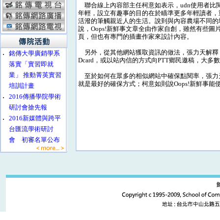
聯合線上內容部主任柯意如表示，udn使用者比
年輕，設立有趣事的目的在於瞄準更多年輕讀者，
活潑的筆觸親近人的生活。說到與內容農場不同的
說，Oops!新鮮事文章全由作家自創，雖然有些圖
頁，但也有專門的插畫作家來設計內容。
另外，從其他網站獲取資訊的做法，張力天解釋
‧
銘傳大學廣銷學系
Dcard，或以站內信的方式向PTT鄉民邀稿，大
落實「實習即就
業」 推動菁英實習
至於如何在眾多的相似網站中確保點閱率，張力
就是最好的確保方式；柯意如則說Oops!新鮮事能使用 
培訓計畫
‧
2016傳播學院學術
研討會搶先報
‧
2016新媒體與跨平
台匯流學術研討
會 初審名單公布