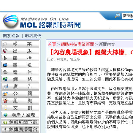
首頁
>
網路科技產業新聞
> 新聞內文
【內容農場現象】鍵盤大檸檬、O
記者／林瑩真、曾玉婷
轉發內容農場文章等於抄襲？鍵盤大檸檬和Oops
即使從各網站取材的內容相同，但重要的是加入編
驗及見解，構成獨一無二的文章，因此不擔心有抄
內容農場雇用大量寫手製造文章，吸引網友瀏覽
費，在網路興起一陣風潮，越來越多的網站興建並
率，但鍵盤大檸檬編輯張力天卻認為，所謂的內容
路直接複製貼上，且沒有專職編輯，更沒有建立品
張力天說，鍵盤大檸檬的文章全是由專職寫手撰
站取材後依自己見解再寫出文章，寫手們也成立粉
的個人品牌，因此內容農場所缺少的不可取代性，
說則沒有這個困擾，也不用擔心別人仿造。