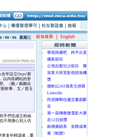
6 / 08 / 06
星期三
‧
華視與播吧 跨平台直
播新節目
(2015/03/26 PM05:11)
‧
公視自製兒少節目 獲
加拿大班芙影視節洛磯
n去年設立Oops!新
，以內容網站的形
獎
營。（圖／截圖自
‧
微軟以262億美元併購
ps!新鮮事、文／曾玉
LinkedIn
‧
民視陳剛信遞交書面辭
呈
‧
第一屆佛教微電影大賽
寫手們也成立粉絲
在12日頒獎
也不用擔心別人仿
‧
銘傳廣銷系 首辦成果
展《蛻變》
準更多年輕讀者，重