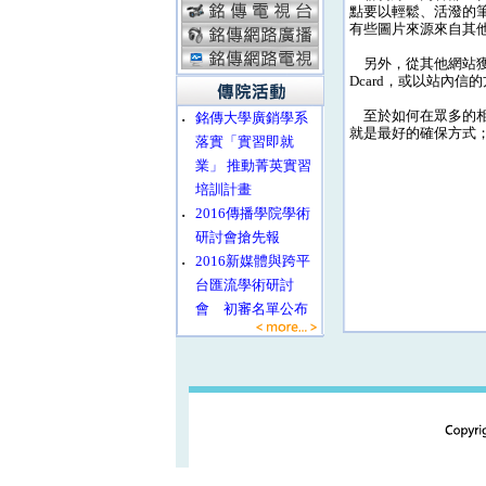
點要以輕鬆、活潑的筆
有些圖片來源來自其
另外，從其他網站獲
Dcard，或以站內
至於如何在眾多的相
‧
銘傳大學廣銷學系
就是最好的確保方式；柯
落實「實習即就
業」 推動菁英實習
培訓計畫
‧
2016傳播學院學術
研討會搶先報
‧
2016新媒體與跨平
台匯流學術研討
會 初審名單公布