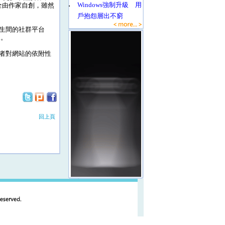
‧
Windows強制升級 用
全由作家自創，雖然
戶抱怨層出不窮
生間的社群平台
用。
者對網站的依附性
回上頁