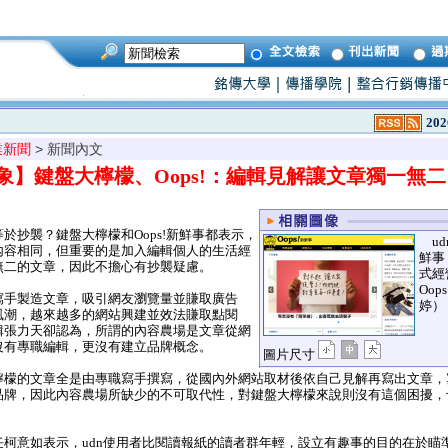
202
業新聞
> 新聞內文
象】鍵盤大檸檬、Oops!：編輯見解讓文章獨一無二
抄襲？鍵盤大檸檬和Oops!新鮮事都表示，
ud
內容相同，但重要的是加入編輯個人的生活經
鮮事
無二的文章，因此不擔心有抄襲疑慮。
式經
Oo
手製造文章，吸引網友瀏覽量並賺取廣告
婷）
風潮，越來越多的網站興建並效法賺取點閱
輯張力天卻認為，所謂的內容農場是文章從網
沒有專職編輯，更沒有建立品牌概念。
圖片尺寸
檬的文章全是由專職寫手撰寫，從國內外網站取材後依自己見解再寫出文章，
品牌，因此內容農場所缺少的不可取代性，對鍵盤大檸檬來說則沒有這個困擾，
柯意如表示，udn使用者比閱讀報紙的讀者群年輕，設立有趣事的目的在於瞄