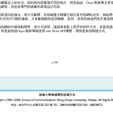
觸親近人的生活。說到與內容農場不同的地方，柯意如說，Oops!新鮮事文章
他網頁，但也有專門的插畫作家來設計內容。
取資訊的做法，張力天解釋，目前鍵盤大檸檬已跟許多外部網站合作，例如學
信的方式向PTT鄉民邀稿，大多數都願意提供轉載、改寫，若有拒絕他們也不會強
似網站中確保點閱率，張力天說明，讓讀者喜歡上寫手的寫作方式，並提高讀
意如則說Oops!新鮮事能使用 udn News APP瀏覽，增加更多的閱讀方式。
▲TOP