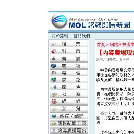
首頁
>
網路科技產
【內容農場現
記者／林瑩真、曾玉婷
轉發內容農場文章等於
即使從各網站取材的
驗及見解，構成獨一
內容農場雇用大量寫
費，在網路興起一陣
率，但鍵盤大檸檬編
路直接複製貼上，且
張力天說，鍵盤大檸
團，打造自己的個人
造。
聯合線上內容部主任