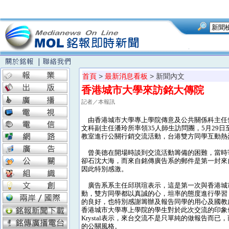
首頁
>
最新消息看板
> 新聞內文
香港城市大學來訪銘大傳院
記者／本報訊
由香港城市大學專上學院傳意及公共關係科主任
文科副主任潘玲所率領35人師生訪問團，5月29日至
教室進行公關行銷交流活動，台港雙方同學互動熱
曾美德在開場時談到交流活動籌備的困難，當時
卻石沈大海，而來自銘傳廣告系的郵件是第一封來
因此特別感激。
廣告系系主任邱琪瑄表示，這是第一次與香港城
動，雙方同學都以真誠的心，坦率的態度進行學習
的良好，也特別感謝籌辦及報告同學的用心及國教
香港城市大學專上學院的學生對於此次交流的印象
Krystal表示，來台交流不是只單純的做報告而已
的公關風格。