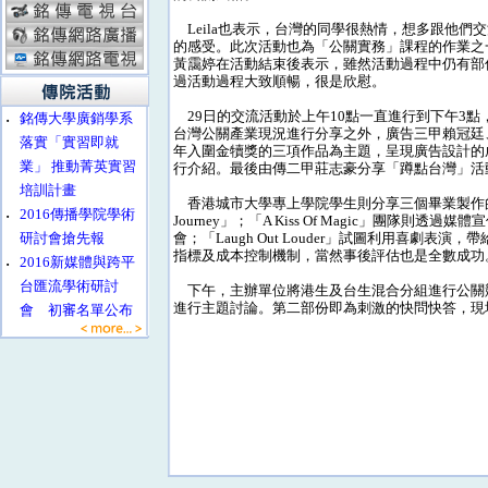
Leila也表示，台灣的同學很熱情，想多跟他們
的感受。此次活動也為「公關實務」課程的作業之
黃靄婷在活動結束後表示，雖然活動過程中仍有部
過活動過程大致順暢，很是欣慰。
29日的交流活動於上午10點一直進行到下午3
‧
銘傳大學廣銷學系
台灣公關產業現況進行分享之外，廣告三甲賴冠廷
落實「實習即就
年入圍金犢獎的三項作品為主題，呈現廣告設計的
業」 推動菁英實習
行介紹。最後由傳二甲莊志豪分享「蹲點台灣」活
培訓計畫
香港城市大學專上學院學生則分享三個畢業製作的案例
‧
2016傳播學院學術
Journey」；「A Kiss Of Magic」團
研討會搶先報
會；「Laugh Out Louder」試圖利用喜劇
指標及成本控制機制，當然事後評估也是全數成功
‧
2016新媒體與跨平
台匯流學術研討
下午，主辦單位將港生及台生混合分組進行公關
進行主題討論。第二部份即為刺激的快問快答，現
會 初審名單公布