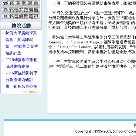
一，傳一丁總召黃靄婷在活動結束後表示，雖然活
29日的交流活動於上午10點一直進行到下午3
台灣公關產業現況進行分享之外，廣告三甲賴冠廷
年入圍金犢獎的三項作品為主題，呈現廣告設計的
行介紹。最後由傳二甲莊志豪分享「蹲點台灣」活
‧
銘傳大學廣銷學系
香港城市大學專上學院學生則分享三個畢業製作的案例
落實「實習即就
Journey」；「A Kiss Of Magic」團
業」 推動菁英實習
會；「Laugh Out Louder」試圖利用喜劇
指標及成本控制機制，當然事後評估也是全數成功
培訓計畫
‧
2016傳播學院學術
下午，主辦單位將港生及台生混合分組進行公關
研討會搶先報
進行主題討論。第二部份即為刺激的快問快答，現
‧
2016新媒體與跨平
台匯流學術研討
會 初審名單公布