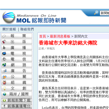
首頁
>
最新消息看板
> 新聞內文
香港城市大學來訪銘大傳院
記者／本報訊
由香港城市大學專上學院傳意及公共關係科主任
文科副主任潘玲所率領35人師生訪問團，5月29日至
教室進行公關行銷交流活動，台港雙方同學互動熱
曾美德在開場時談到交流活動籌備的困難，當時
卻石沈大海，而來自銘傳廣告系的郵件是第一封來
因此特別感激。
廣告系系主任邱琪瑄表示，這是第一次與香港城
動，雙方同學都以真誠的心，坦率的態度進行學習
同仁的支援。香港城市大學專上學院的學生對於此次
告而已，而可以瞭解不同的公關風格。
Leila也表示，台灣的同學很熱情，想多跟他