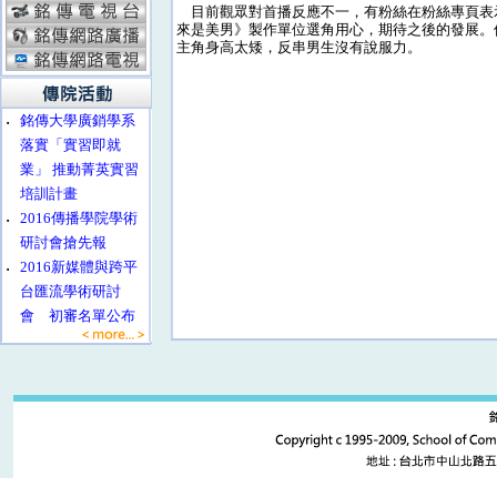
目前觀眾對首播反應不一，有粉絲在粉絲專頁表
來是美男》製作單位選角用心，期待之後的發展。
主角身高太矮，反串男生沒有說服力。
‧
銘傳大學廣銷學系
落實「實習即就
業」 推動菁英實習
培訓計畫
‧
2016傳播學院學術
研討會搶先報
‧
2016新媒體與跨平
台匯流學術研討
會 初審名單公布