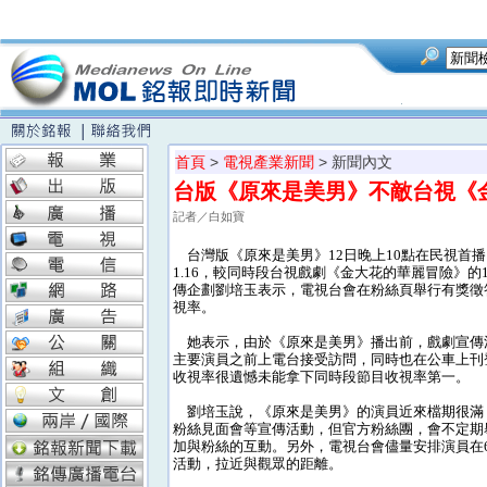
首頁
>
電視產業新聞
> 新聞內文
台版《原來是美男》不敵台視《金
記者／白如寶
台灣版《原來是美男》12日晚上10點在民視首
1.16，較同時段台視戲劇《金大花的華麗冒險》的1
傳企劃劉培玉表示，電視台會在粉絲頁舉行有獎徵
視率。
她表示，由於《原來是美男》播出前，戲劇宣傳
主要演員之前上電台接受訪問，同時也在公車上刊
收視率很遺憾未能拿下同時段節目收視率第一。
劉培玉說，《原來是美男》的演員近來檔期很滿
粉絲見面會等宣傳活動，但官方粉絲團，會不定期
加與粉絲的互動。另外，電視台會儘量安排演員在
活動，拉近與觀眾的距離。