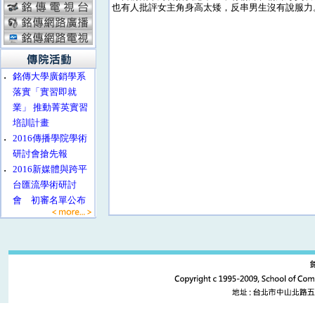
也有人批評女主角身高太矮，反串男生沒有說服力
‧
銘傳大學廣銷學系
落實「實習即就
業」 推動菁英實習
培訓計畫
‧
2016傳播學院學術
研討會搶先報
‧
2016新媒體與跨平
台匯流學術研討
會 初審名單公布