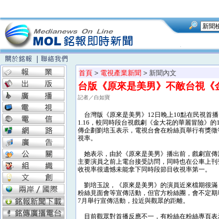
首頁
>
電視產業新聞
> 新聞內文
台版《原來是美男》不敵台視《金
記者／白如寶
台灣版《原來是美男》12日晚上10點在民視首
1.16，較同時段台視戲劇《金大花的華麗冒險》的1
傳企劃劉培玉表示，電視台會在粉絲頁舉行有獎徵
視率。
她表示，由於《原來是美男》播出前，戲劇宣傳
主要演員之前上電台接受訪問，同時也在公車上刊
收視率很遺憾未能拿下同時段節目收視率第一。
劉培玉說，《原來是美男》的演員近來檔期很滿
粉絲見面會等宣傳活動，但官方粉絲團，會不定期
7月舉行宣傳活動，拉近與觀眾的距離。
目前觀眾對首播反應不一，有粉絲在粉絲專頁表