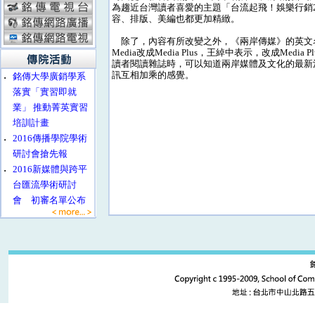
為趨近台灣讀者喜愛的主題「台流起飛！娛樂行銷2
容、排版、美編也都更加精緻。
除了，內容有所改變之外，《兩岸傳媒》的英文名稱
Media改成Media Plus，王綽中表示，改成Media 
讀者閱讀雜誌時，可以知道兩岸媒體及文化的最新
訊互相加乘的感覺。
‧
銘傳大學廣銷學系
落實「實習即就
業」 推動菁英實習
培訓計畫
‧
2016傳播學院學術
研討會搶先報
‧
2016新媒體與跨平
台匯流學術研討
會 初審名單公布