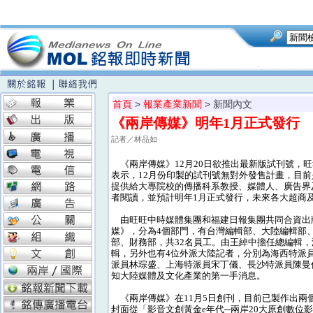
首頁
>
報業產業新聞
> 新聞內文
《兩岸傳媒》明年1月正式發行
記者／林品如
《兩岸傳媒》12月20日欲推出最新版試刊號，
表示，12月份印製的試刊號無對外發售計畫，目
提供給大專院校的傳播科系教授、媒體人、廣告界
者閱讀，並預計明年1月正式發行，未來各大超商
由旺旺中時媒體集團和福建日報集團共同合資出
媒》，分為4個部門，有台灣編輯部、大陸編輯部
部、財務部，共32名員工。由王綽中擔任總編輯
輯，另外也有4位外派大陸記者，分別為海西特派
派員林琮盛、上海特派員宋丁儀、長沙特派員陳曼
知大陸媒體及文化產業的第一手消息。
《兩岸傳媒》在11月5日創刊，目前已製作出兩
封面從「影音文創黃金e年代─兩岸20大原創數位