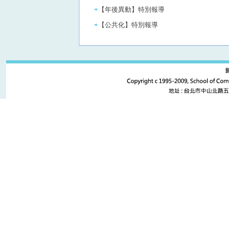
【年後異動】特別報導
【公共化】特別報導