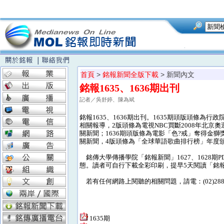
首頁
>
銘報新聞全版下載
> 新聞內文
銘報1635、1636期出刊
記者／吳舒婷、陳為斌
銘報1635、1636期出刊。1635期頭版頭條
相關報導，2版頭條為電視NBC買斷2008年北
關新聞；1636期頭版條為電影「色?戒」奪得金
關新聞，4版頭條為「全球華語歌曲排行榜」年度
銘傳大學傳播學院「銘報新聞」1627、1628
態。讀者可自行下載全彩印刷，提早5天閱讀「銘
若有任何網路上閱聽的相關問題，請電：(02)28824
1635期