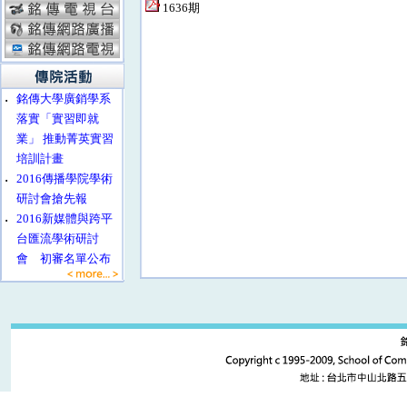
1636期
‧
銘傳大學廣銷學系
落實「實習即就
業」 推動菁英實習
培訓計畫
‧
2016傳播學院學術
研討會搶先報
‧
2016新媒體與跨平
台匯流學術研討
會 初審名單公布