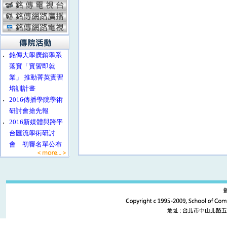
‧
銘傳大學廣銷學系
落實「實習即就
業」 推動菁英實習
培訓計畫
‧
2016傳播學院學術
研討會搶先報
‧
2016新媒體與跨平
台匯流學術研討
會 初審名單公布