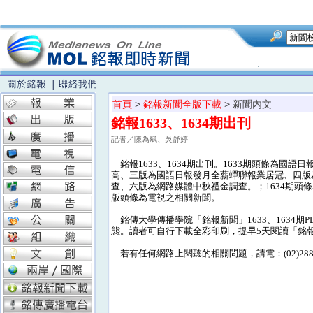
首頁
>
銘報新聞全版下載
> 新聞內文
銘報1633、1634期出刊
記者／陳為斌、吳舒婷
銘報1633、1634期出刊。1633期頭條為國語
高、三版為國語日報發月全薪蟬聯報業居冠、四版
查、六版為網路媒體中秋禮金調查。；1634期
版頭條為電視之相關新聞。
銘傳大學傳播學院「銘報新聞」1633、1634
態。讀者可自行下載全彩印刷，提早5天閱讀「銘
若有任何網路上閱聽的相關問題，請電：(02)28824