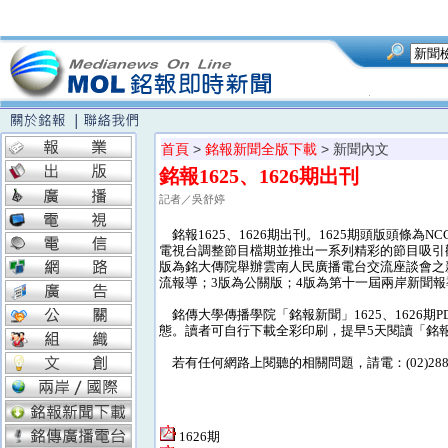
首頁
>
銘報新聞全版下載
> 新聞內文
銘報1625、1626期出刊
記者／吳舒婷
銘報1625、1626期出刊。1625期頭版頭條
電視台調整節目檔期並推出一系列精彩的節目吸引觀
版為銘大傳院舉辦雲南人民廣播電台交流座談會之新
流報導；3版為公關版；4版為第十一屆兩岸新聞
銘傳大學傳播學院「銘報新聞」1625、1626
態。讀者可自行下載全彩印刷，提早5天閱讀「銘
若有任何網路上閱聽的相關問題，請電：(02)28824
1626期