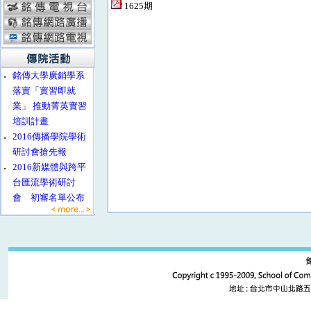
1625期
‧
銘傳大學廣銷學系
落實「實習即就
業」 推動菁英實習
培訓計畫
‧
2016傳播學院學術
研討會搶先報
‧
2016新媒體與跨平
台匯流學術研討
會 初審名單公布