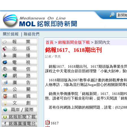
首頁
>
銘報新聞全版下載
> 新聞內文
銘報1617、1618期出刊
記者／李杰
銘報1617、1618期出刊。1617期頭版為畢
課程之中天電視台節目部經理暨「小氣大財神」製
1618期頭版為2007教學卓越計畫的教師觀摩
人物專訪，3版為流行雜誌Sugar甜心的相關新聞
銘傳大學傳播學院「銘報新聞」1617、1618
態。讀者可自行下載全彩印刷，提早5天閱讀「銘
若有任何網路上閱聽的相關問題，請電：(02)28824
1617