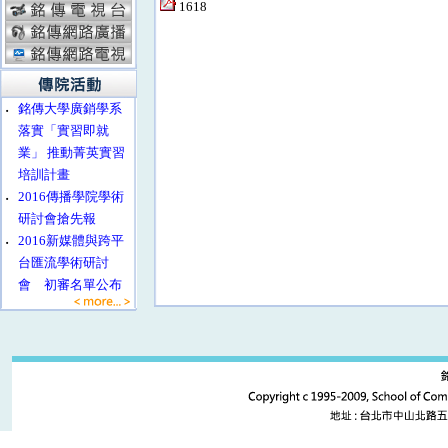
1618
‧
銘傳大學廣銷學系
落實「實習即就
業」 推動菁英實習
培訓計畫
‧
2016傳播學院學術
研討會搶先報
‧
2016新媒體與跨平
台匯流學術研討
會 初審名單公布