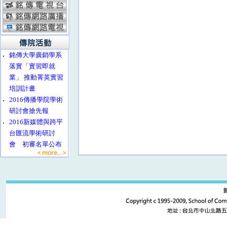
‧
銘傳大學廣銷學系
落實「實習即就
業」 推動菁英實習
培訓計畫
‧
2016傳播學院學術
研討會搶先報
‧
2016新媒體與跨平
台匯流學術研討
會 初審名單公布