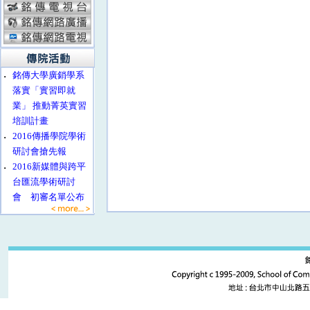
‧
銘傳大學廣銷學系
落實「實習即就
業」 推動菁英實習
培訓計畫
‧
2016傳播學院學術
研討會搶先報
‧
2016新媒體與跨平
台匯流學術研討
會 初審名單公布