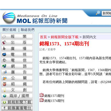
首頁
>
銘報新聞全版下載
> 新聞內文
銘報1573、1574期出刊
記者／史俊亭
銘報1573、1574期出刊。1573期內容為新生
究生來台學習總結。
銘傳大學傳播學院「銘報新聞」1567、1568
態。讀者可自行下載全彩印刷，提早5天閱讀「銘
若有任何網路上閱聽的相關問題，請電：(02)28824
銘報1573期刊
銘報1574期刊