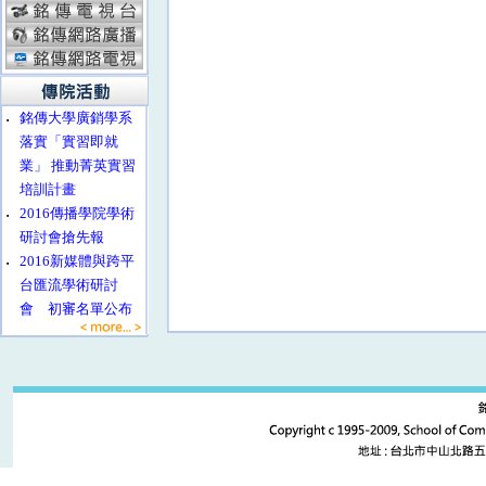
‧
銘傳大學廣銷學系
落實「實習即就
業」 推動菁英實習
培訓計畫
‧
2016傳播學院學術
研討會搶先報
‧
2016新媒體與跨平
台匯流學術研討
會 初審名單公布