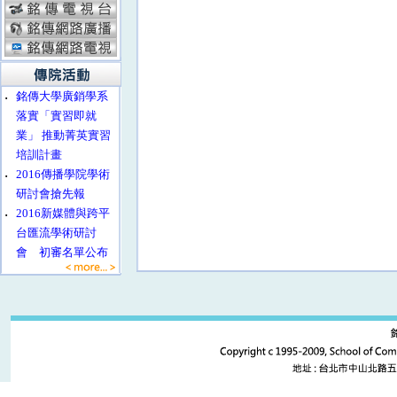
‧
銘傳大學廣銷學系
落實「實習即就
業」 推動菁英實習
培訓計畫
‧
2016傳播學院學術
研討會搶先報
‧
2016新媒體與跨平
台匯流學術研討
會 初審名單公布