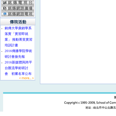
‧
銘傳大學廣銷學系
落實「實習即就
業」 推動菁英實習
培訓計畫
‧
2016傳播學院學術
研討會搶先報
‧
2016新媒體與跨平
台匯流學術研討
會 初審名單公布