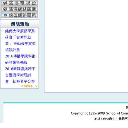
‧
銘傳大學廣銷學系
落實「實習即就
業」 推動菁英實習
培訓計畫
‧
2016傳播學院學術
研討會搶先報
‧
2016新媒體與跨平
台匯流學術研討
會 初審名單公布