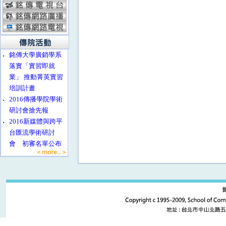
‧
銘傳大學廣銷學系
落實「實習即就
業」 推動菁英實習
培訓計畫
‧
2016傳播學院學術
研討會搶先報
‧
2016新媒體與跨平
台匯流學術研討
會 初審名單公布