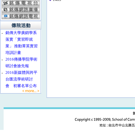
‧
銘傳大學廣銷學系
落實「實習即就
業」 推動菁英實習
培訓計畫
‧
2016傳播學院學術
研討會搶先報
‧
2016新媒體與跨平
台匯流學術研討
會 初審名單公布