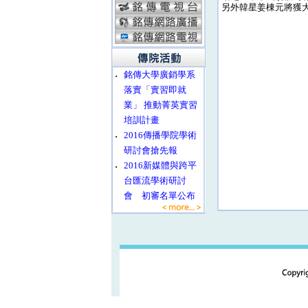
另外韓星姜棟元將獲
‧
銘傳大學廣銷學系
落實「實習即就
業」 推動菁英實習
培訓計畫
‧
2016傳播學院學術
研討會搶先報
‧
2016新媒體與跨平
台匯流學術研討
會 初審名單公布