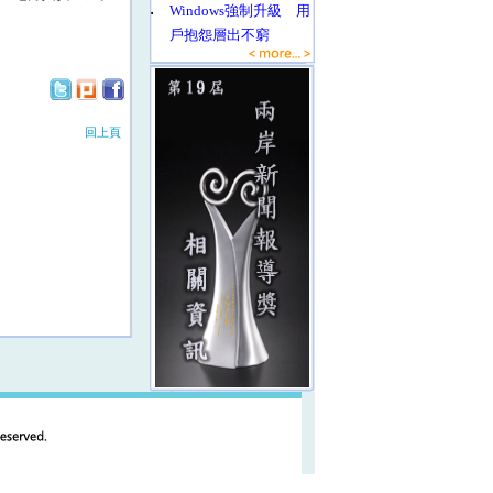
‧
Windows強制升級 用
戶抱怨層出不窮
回上頁