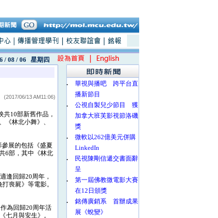
6 / 08 / 06
星期四
‧
華視與播吧 跨平台直
播新節目
(2017/06/13 AM11:06)
‧
公視自製兒少節目 獲
映共10部新舊作品，
加拿大班芙影視節洛磯
、《林北小舞》、
獎
‧
微軟以262億美元併購
電影參展的包括《盛夏
LinkedIn
共6部，其中《林北
‧
民視陳剛信遞交書面辭
呈
適逢回歸20周年，
‧
第一屆佛教微電影大賽
晚打喪屍》等電影。
在12日頒獎
‧
銘傳廣銷系 首辦成果
，作為回歸20周年活
展《蛻變》
及《七月與安生》。