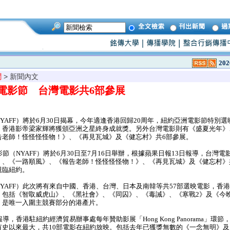
202
聞
> 新聞內文
洲電影節 台灣電影共6部參展
AFF）將於6月30日揭幕，今年適逢香港回歸20周年，紐約亞洲電影節特別選
，香港影帝梁家輝將獲頒亞洲之星終身成就獎。另外台灣電影則有《盛夏光年》
告老師！怪怪怪怪物！》、《再見瓦城》及《健忘村》共6部參展。
節（NYAFF）將於6月30日至7月16日舉辦，根據蘋果日報13日報導，台灣
》、《一路順風》、《報告老師！怪怪怪怪物！》、《再見瓦城》及《健忘村》
親臨紐約。
AFF）此次將有來自中國、香港、台灣、日本及南韓等共57部選映電影，香港
，包括《智取威虎山》、《黑社會》、《同囚》、《毒誡》、《寒戰2》及《今
》是唯一入圍主競賽部分的港產片。
，香港駐紐約經濟貿易辦事處每年贊助影展「Hong Kong Panorama」環節
有史以來最大，共10部電影在紐約放映。包括去年已獲獎無數的《一念無明》