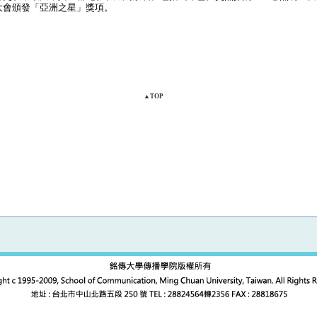
大會頒發「亞洲之星」獎項。
▲TOP