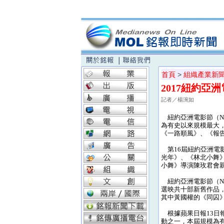
首頁
>
組織產業新
2017紐約亞
記者／楊涴如
紐約亞洲電影節（NY
為有史以來規模最大
《一路順風》、《報
第16屆紐約亞洲電影
光年》、《林北小舞
小舞》導演陳玫君會
紐約亞洲電影節（NY
選映共十部新舊作品
其中黃國權的《同囚
根據蘋果日報13日報導
動之一，本屆規模為