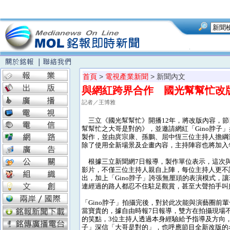
首頁
>
電視產業新聞
> 新聞內文
與網紅跨界合作 國光幫幫忙改
記者／王博雅
三立《國光幫幫忙》開播12年，將改版內容，節
幫幫忙之大哥是對的》，並邀請網紅「Gino脖子
製作，並由庹宗康、孫鵬、屈中恆三位主持人擔綱
除了使用全新場景及企畫內容，主持陣容也將加入
根據三立新聞網7日報導，製作單位表示，這次
影片，不僅三位主持人親自上陣，每位主持人更不
出，加上「Gino脖子」誇張無厘頭的表演模式，
連經過的路人都忍不住駐足觀賞，甚至大聲拍手叫
「Gino脖子」拍攝完後，對於此次能與演藝圈前
當寶貴的，據自由時報7日報導，雙方在拍攝現場
的笑點，3位主持人透過本身經驗給予指導及方向，更
子」深信「大哥是對的」，也呼應節目全新改版的