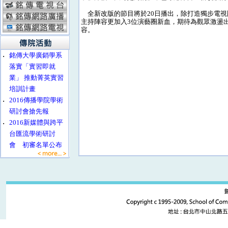
全新改版的節目將於20日播出，除打造獨步電視
主持陣容更加入3位演藝圈新血，期待為觀眾激盪
容。
‧
銘傳大學廣銷學系
落實「實習即就
業」 推動菁英實習
培訓計畫
‧
2016傳播學院學術
研討會搶先報
‧
2016新媒體與跨平
台匯流學術研討
會 初審名單公布