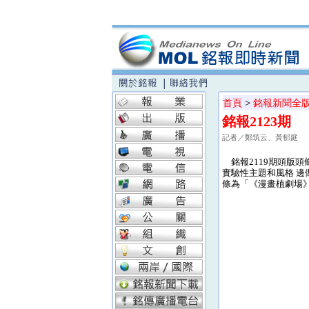
首頁
>
銘報新聞全
銘報2123期
記者／鄭筑云、黃郁庭
銘報2119期頭版頭條
實驗性主題和風格 邊
條為「《漫畫植劇場》