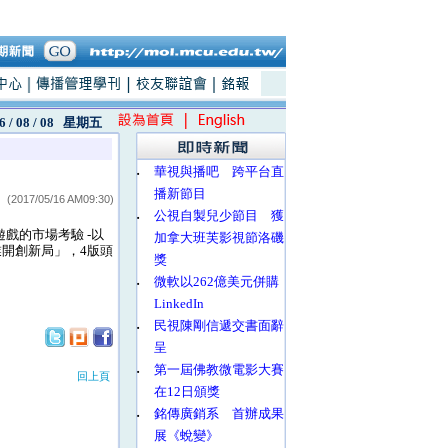
6 / 08 / 08
星期五
‧
華視與播吧 跨平台直
播新節目
(2017/05/16 AM09:30)
‧
公視自製兒少節目 獲
遊戲的市場考驗 -以
加拿大班芙影視節洛磯
業開創新局」，4版頭
獎
‧
微軟以262億美元併購
LinkedIn
‧
民視陳剛信遞交書面辭
呈
‧
第一屆佛教微電影大賽
回上頁
在12日頒獎
‧
銘傳廣銷系 首辦成果
展《蛻變》