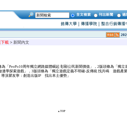
202
版下載
> 新聞內文
為「PeoPo10周年獨立網路媒體崛起 彰顯公民新聞價值」，2版頭條為「獨立
做邊學探索遊戲」，3版頭條為「獨立遊戲定義不明確-反傳統 找共鳴 遊戲產
導演瞿友寧：創造出版IP 找出本土優勢」
▲TOP