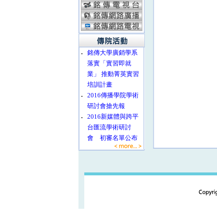
‧
銘傳大學廣銷學系
落實「實習即就
業」 推動菁英實習
培訓計畫
‧
2016傳播學院學術
研討會搶先報
‧
2016新媒體與跨平
台匯流學術研討
會 初審名單公布