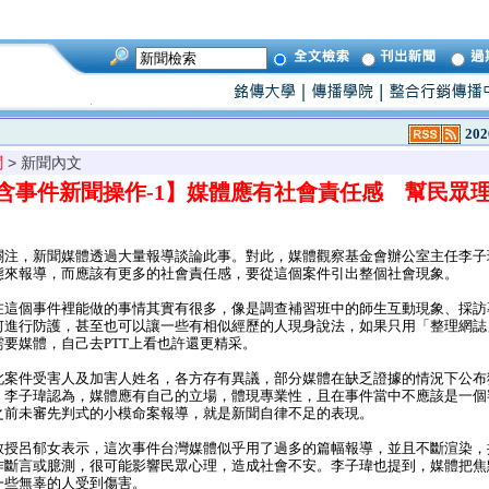
202
聞
> 新聞內文
含事件新聞操作-1】媒體應有社會責任感 幫民
關注，新聞媒體透過大量報導談論此事。對此，媒體觀察基金會辦公室主任李子
態來報導，而應該有更多的社會責任感，要從這個案件引出整個社會現象。
這個事件裡能做的事情其實有很多，像是調查補習班中的師生互動現象、採訪
何進行防護，甚至也可以讓一些有相似經歷的人現身說法，如果只用「整理網誌
要媒體，自己去PTT上看也許還更精采。
案件受害人及加害人姓名，各方存有異議，部分媒體在缺乏證據的情況下公布
。李子瑋認為，媒體應有自己的立場，體現專業性，且在事件當中不應該是一個
之前未審先判式的小模命案報導，就是新聞自律不足的表現。
授呂郁女表示，這次事件台灣媒體似乎用了過多的篇幅報導，並且不斷渲染，
作斷言或臆測，很可能影響民眾心理，造成社會不安。李子瑋也提到，媒體把焦
一些無辜的人受到傷害。