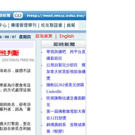
6 / 08 / 07
星期四
‧
華視與播吧 跨平台直
眾理性判斷
播新節目
(2017/05/31 PM02:56)
‧
公視自製兒少節目 獲
瑋表示，媒體不該
加拿大班芙影視節洛磯
獎
‧
微軟以262億美元併購
專家為什麼會有這
」的方式處理這個
LinkedIn
‧
民視陳剛信遞交書面辭
狼師姓名，卻有涉
呈
審判者，因為「審
‧
第一屆佛教微電影大賽
在12日頒獎
擴大打擊面，更在
‧
銘傳廣銷系 首辦成果
點放在林奕含和她
展《蛻變》