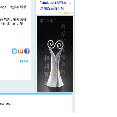
‧
Windows強制升級 用
本分，尤其在這個
戶抱怨層出不窮
她強調，雖然法律
「他律」的力量，
回上頁