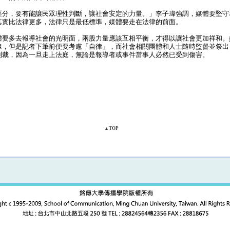
分，要有能讓民眾理性判斷，讓社會安定的力量。」李子瑋強調，媒體要堅守
其實比法律更多，法律只是最低標準，媒體要走在法律的前面。
要多去報導社會的光明面，兩股力量應該互相平衡，才得以讓社會更加祥和。
線，但是記者下筆前便要考慮「自律」，而社會相關團體和人士隨時監督並祭出
制裁，因為一旦走上法庭，無論是報導者或事件當事人必然已受到傷害。
▲TOP