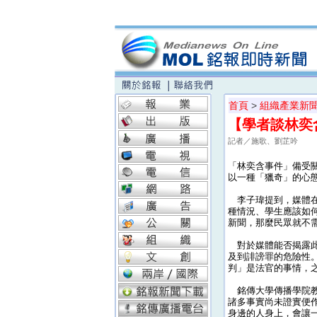
首頁
>
組織產業新
【學者談林奕
記者／施歌、劉芷吟
「林奕含事件」備受
以一種「獵奇」的心
李子瑋提到，媒體在
種情況、學生應該如
新聞，那麼民眾就不需
對於媒體能否揭露此
及到誹謗罪的危險性
判」是法官的事情，
銘傳大學傳播學院教
諸多事實尚未證實便
身邊的人身上，會讓