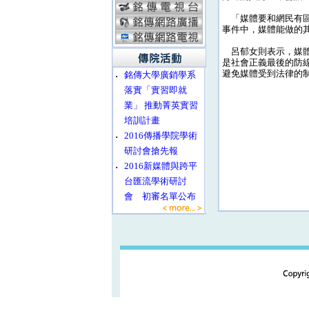
「媒體要和網民有區
事件中，媒體能做的
呂郁女則表示，媒體
是社會正義最後的防
避免媒體受到法律的
‧
銘傳大學廣銷學系
落實「實習即就
業」 推動菁英實習
培訓計畫
‧
2016傳播學院學術
研討會搶先報
‧
2016新媒體與跨平
台匯流學術研討
會 初審名單公布