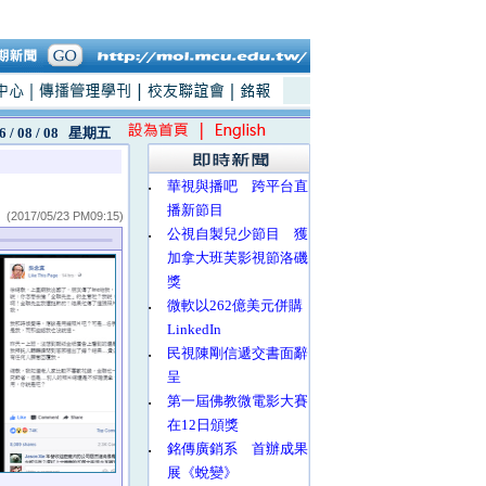
6 / 08 / 08
星期五
‧
華視與播吧 跨平台直
播新節目
(2017/05/23 PM09:15)
‧
公視自製兒少節目 獲
加拿大班芙影視節洛磯
獎
‧
微軟以262億美元併購
LinkedIn
‧
民視陳剛信遞交書面辭
呈
‧
第一屆佛教微電影大賽
在12日頒獎
‧
銘傳廣銷系 首辦成果
展《蛻變》