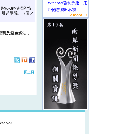
‧
Windows強制升級 用
聯在未經授權的情
戶抱怨層出不窮
，引起爭議。（圖／
經費及避免觸法，
回上頁