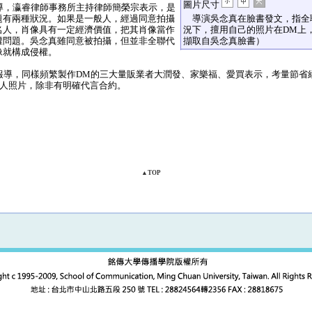
圖片尺寸
導，瀛睿律師事務所主持律師簡榮宗表示，是
題有兩種狀況。如果是一般人，經過同意拍攝
導演吳念真在臉書發文，指全
名人，肖像具有一定經濟價值，把其肖像當作
況下，擅用自己的照片在DM上
權問題。吳念真雖同意被拍攝，但並非全聯代
擷取自吳念真臉書）
像就構成侵權。
報導，同樣頻繁製作DM的三大量販業者大潤發、家樂福、愛買表示，考量節省
名人照片，除非有明確代言合約。
▲TOP