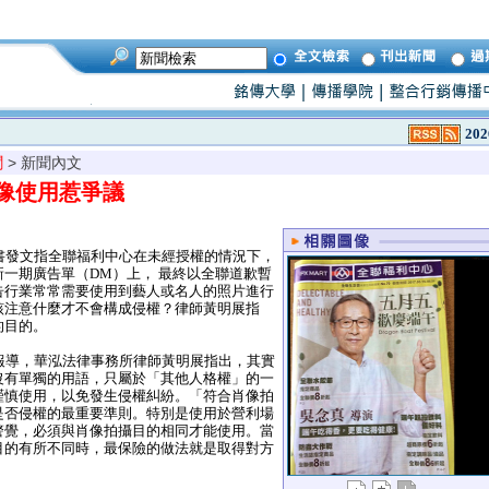
202
聞
> 新聞內文
像使用惹爭議
書發文指全聯福利中心在未經授權的情況下，
一期廣告單（DM）上， 最終以全聯道歉暫
告行業常常需要使用到藝人或名人的照片進行
該注意什麼才不會構成侵權？律師黃明展指
的目的。
報導，華泓法律事務所律師黃明展指出，其實
沒有單獨的用語，只屬於「其他人格權」的一
謹慎使用，以免發生侵權糾紛。「符合肖像拍
是否侵權的最重要準則。特別是使用於營利場
警覺，必須與肖像拍攝目的相同才能使用。當
目的有所不同時，最保險的做法就是取得對方