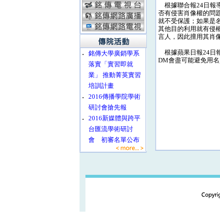
根據聯合報24日報
否有侵害肖像權的問
就不受保護；如果是
其他目的利用就有侵
言人，因此擅用其肖
根據蘋果日報24日
‧
銘傳大學廣銷學系
DM會盡可能避免用
落實「實習即就
業」 推動菁英實習
培訓計畫
‧
2016傳播學院學術
研討會搶先報
‧
2016新媒體與跨平
台匯流學術研討
會 初審名單公布