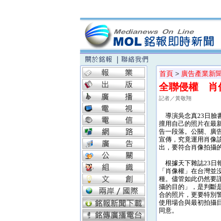
首頁
>
廣告產業新
全聯侵權 肖
記者／黃敬翔
導演吳念真23日臉
擅用自己的照片在最新
告一段落。公關、廣
宣傳，究竟運用肖像
出，要符合肖像拍攝
根據天下雜誌23日
「肖像權」在台灣並
種。儘管如此仍然要
攝的目的」，是判斷
合的照片，更要特別
使用場合與最初拍攝
同意。