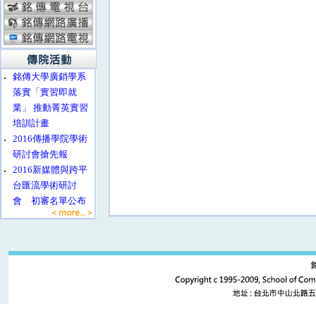
‧
銘傳大學廣銷學系
落實「實習即就
業」 推動菁英實習
培訓計畫
‧
2016傳播學院學術
研討會搶先報
‧
2016新媒體與跨平
台匯流學術研討
會 初審名單公布