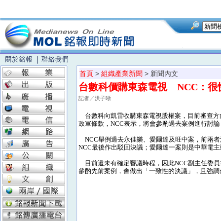
首頁
>
組織產業新聞
> 新聞內文
台數科價購東森電視 NCC：很
記者／洪子晰
台數科向凱雷收購東森電視股權案，目前審查方
政軍條款，NCC表示，將會參酌過去案例進行討
NCC舉例過去永佳樂、愛爾達及旺中案，前兩者
NCC最後作出駁回決議；愛爾達一案則是中華電
目前還未有確定審議時程，因此NCC副主任委員
參酌先前案例，會做出「一致性的決議」，且強調