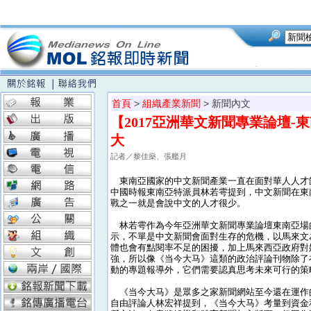
首頁
>
組織產業新聞
> 新聞內文
【2017亞洲華文新聞專業論壇
大
記者／黎佳燊、張艦月
東南亞國家的中文新聞產業一直在面對華人人才
中國時報東南亞特派員林若雩提到，中文新聞在東
戰之一就是會說中文的人才很少。
林若雩作為今年亞洲華文新聞專業論壇東南亞場
示，不單是中文新聞會面對生存的危機，以馬來文
體也會有點閱率不足的困擾，加上馬來西亞政府對
強，所以像《当今大马》這類的政治評論刊物除了
動的專題報導外，它們需要認真思考未來可行的策
《当今大马》是眾多之家新聞網站至今還在運作
自由評論人林宏祥提到，《当今大马》考量到資金