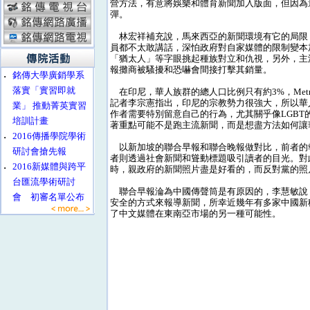
營方法，有意將娛樂和體育新聞加入版面，但因為
彈。
林宏祥補充說，馬來西亞的新聞環境有它的局限
員都不太敢講話，深怕政府對自家媒體的限制變本
「猶太人」等字眼挑起種族對立和仇視，另外，主
報攤商被騷擾和恐嚇會間接打擊其銷量。
‧
銘傳大學廣銷學系
落實「實習即就
在印尼，華人族群的總人口比例只有約3%，Metr
記者李宗憲指出，印尼的宗教勢力很強大，所以華
業」 推動菁英實習
作者需要特別留意自己的行為，尤其關乎像LGB
培訓計畫
著重點可能不是跑主流新聞，而是想盡方法如何讓
‧
2016傳播學院學術
以新加坡的聯合早報和聯合晚報做對比，前者的
研討會搶先報
者則透過社會新聞和聳動標題吸引讀者的目光。對
‧
2016新媒體與跨平
時，親政府的新聞照片盡是好看的，而反對黨的照
台匯流學術研討
聯合早報淪為中國傳聲筒是有原因的，李慧敏說
會 初審名單公布
安全的方式來報導新聞，所幸近幾年有多家中國新
了中文媒體在東南亞市場的另一種可能性。