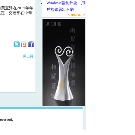
‧
Windows強制升級 用
宜津在2015年年
戶抱怨層出不窮
規定，交通部在中華
回上頁