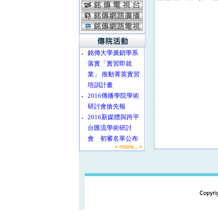
‧
銘傳大學廣銷學系
落實「實習即就
業」 推動菁英實習
培訓計畫
‧
2016傳播學院學術
研討會搶先報
‧
2016新媒體與跨平
台匯流學術研討
會 初審名單公布