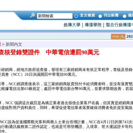
202
聞
> 新聞內文
查核登錄雙證件 中華電信遭罰90萬元
經銷商，經地方政府追查後，發現有三家經銷商未有依正常程序，查核及登錄
員會（NCC）26日決議開罰中華電信90萬元。
26日報導，NCC經調查後表示，這三家經銷商販賣預付卡給消費者時，並沒有落實
根據電信法第63條規定，處罰中華電信新台幣90萬元，並要求限期改善，若
，NCC 強調這次裁罰是為矯正業者過去假借企業客戶名義，但其實是經銷商
善盡核對用戶資料責任，同時，希望促使電信業者落實確保消費者免於資安風險
。
，NCC說為促進國際觀光客和商務人士來台倍增計畫，NCC在4月12日的第743
內行動通訊服務第二證件認定，也就是可用登機證、入境章、世大運認證卡等列
證件。