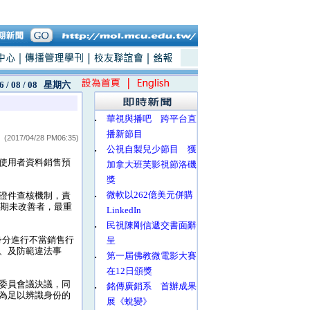
6 / 08 / 08
星期六
‧
華視與播吧 跨平台直
播新節目
(2017/04/28 PM06:35)
‧
公視自製兒少節目 獲
使用者資料銷售預
加拿大班芙影視節洛磯
獎
‧
微軟以262億美元併購
雙證件查核機制，責
屆期未改善者，最重
LinkedIn
‧
民視陳剛信遞交書面辭
身分進行不當銷售行
呈
、及防範違法事
‧
第一屆佛教微電影大賽
在12日頒獎
次委員會議決議，同
‧
銘傳廣銷系 首辦成果
為足以辨識身份的
展《蛻變》