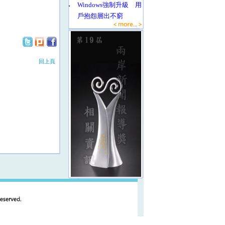
‧
Windows強制升級 用
戶抱怨層出不窮
回上頁