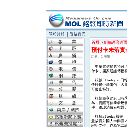
首頁
>
組織產業新
預付卡未落實
記者／吳海晴
中華電信銷售預付卡
付卡，國家通訊傳播委
根據ETtoday 
任歸屬中華電信，因此
可廢止特許。
根據鉅亨網26日報導
為，提醒電信業者應
件，維護消費者權益
根據ETtoday報導
意放寬外國人申辦國
證明文件，作為第二