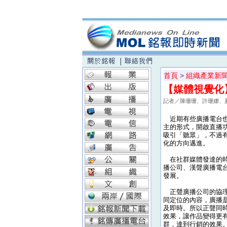
首頁
>
組織產業新
【媒體視覺化
記者／陳珊珊、許珊娜、
近期有些廣播電台也
主的形式，開啟直播功
吸引「聽眾」，不過
化的方向邁進。
在社群媒體發達的時
播公司、漢聲廣播電台、P
發展。
正聲廣播公司的協理
同定位的內容，廣播
及即時。所以正聲同
效果，讓作品變得更
群，達到行銷的效果