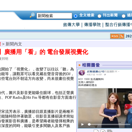
202
聞
> 新聞內文
】廣播用「看」的 電台發展視覺化
夏邦明
開始了「視覺化」，改變了以往以「聽」為
能等，讓觀眾可以看見藏在聲音背後的DJ，
有些電台則不朝這方向改變，尚未規畫往視覺
代，圖片及影音更能吸住眼球，包括正聲廣
OP Radio及Hit Fm 等都有在影音方面進行
宋流芳表示，廣播節目跟直播影片是兩種不
是能隨時陪伴著聽眾，但影音直播卻講求簡短
時發展影音和廣播，是希望兩者能發揮相乘的
有深度的同時，能吸引更多閱聽人及客戶族
。