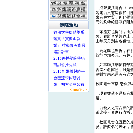
漢聲廣播電台《Dou
聲電台只有這個節目
會有失本質，但他覺
而能夠帶給聽眾們附
宋流芳也提到，由於
‧
銘傳大學廣銷學系
象。在影音的製作上
落實「實習即就
上每天分別由各個地
業」 推動菁英實習
高瑞麟也舉例，在影
培訓計畫
就能更加多元、有趣
‧
2016傳播學院學術
研討會搶先報
好事聯播網節目部副
害羞不敢露臉，只是
‧
2016新媒體與跨平
網對於未來是沒有這
台匯流學術研討
校園電台直播 恐有版
會 初審名單公布
現在雖然不是所有校
躍。
台藝大之聲台長的許蔡
說比較不會進行直播
校園電台在直播的過
驗。許蔡弘竹表示，