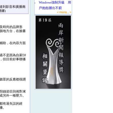
‧
Windows強制升級 用
達到影音和廣播兩
戶抱怨層出不窮
娜)
及時尚的品牌形
個地方台，在臉書
輔助，在內容方面
不是因為自家DJ
，但目前好事聯播
聽眾的反應都很踴
，預錄節目則相對來
成另外一種壓力。
都有過失誤的經
播。