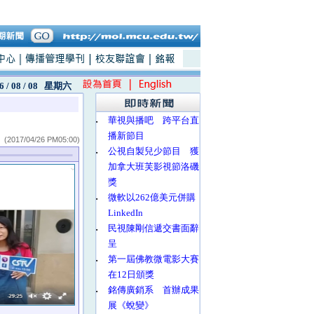
6 / 08 / 08
星期六
‧
華視與播吧 跨平台直
播新節目
(2017/04/26 PM05:00)
‧
公視自製兒少節目 獲
加拿大班芙影視節洛磯
獎
‧
微軟以262億美元併購
LinkedIn
‧
民視陳剛信遞交書面辭
呈
‧
第一屆佛教微電影大賽
在12日頒獎
‧
銘傳廣銷系 首辦成果
展《蛻變》