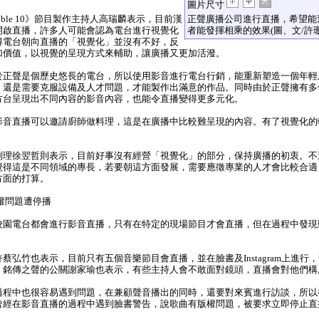
圖片尺寸
ble 10》節目製作主持人高瑞麟表示，目前漢
正聲廣播公司進行直播，希望能
開啟直播，許多人可能會認為電台進行視覺化
者能發揮相乘的效果(圖、文/許珊
得電台朝向直播的「視覺化」並沒有不好，反
加價值，以視覺的呈現方式來輔助，讓廣播又更加活潑。
正聲是個歷史悠長的電台，所以使用影音進行電台行銷，能重新塑造一個年輕
，還是需要克服設備及人才問題，才能製作出滿意的作品。同時由於正聲擁有多
方台呈現出不同內容的影音內容，也能令直播變得更多元化。
音直播可以邀請廚師做料理，這是在廣播中比較難呈現的內容。有了視覺化的
。
理徐翌哲則表示，目前好事沒有經營「視覺化」的部分，保持廣播的初衷。不過
覺得這是不同領域的專長，若要朝這方面發展，需要應徵專業的人才會比較合適
方面的打算。
權問題遭停播
園電台都會進行影音直播，只有在特定的現場節目才會直播，但在過程中發現
弘竹也表示，目前只有五個音樂節目會直播，並在臉書及Instagram上進行
。銘傳之聲的公關謝家瑜也表示，有些主持人會不敢面對鏡頭，直播會對他們構
程中也很容易遇到問題，在兼顧聲音播出的同時，還要對來賓進行訪談，所以
曾經在影音直播的過程中遇到臉書警告，說歌曲有版權問題，被要求立即停止直