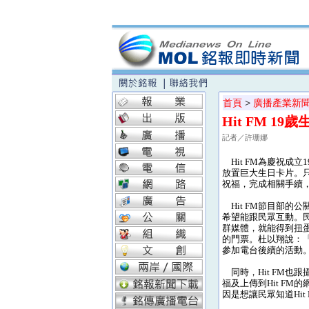
首頁
>
廣播產業新
Hit FM 1
記者／許珊娜
Hit FM為慶祝成
放置巨大生日卡片。只要
祝福，完成相關手續
Hit FM節目部的
希望能跟民眾互動。民
群媒體，就能得到扭蛋
的門票。杜以翔說：
參加電台後續的活動
同時，Hit FM也跟
福及上傳到Hit FM
因是想讓民眾知道Hit