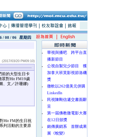
6 / 08 / 06
星期四
‧
華視與播吧 跨平台直
播新節目
(2017/03/20 PM09:10)
‧
公視自製兒少節目 獲
加拿大班芙影視節洛磯
FM門前的大型生日卡
對Hit FM19歲
獎
圖、文／許珊娜)
‧
微軟以262億美元併購
LinkedIn
‧
民視陳剛信遞交書面辭
呈
‧
第一屆佛教微電影大賽
在12日頒獎
Hit FM的生日祝
辦這系列活動的主要原
‧
銘傳廣銷系 首辦成果
展《蛻變》