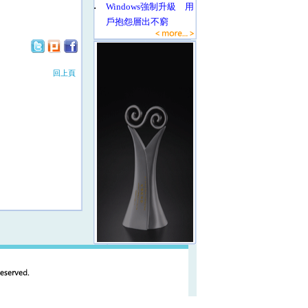
‧
Windows強制升級 用
戶抱怨層出不窮
回上頁