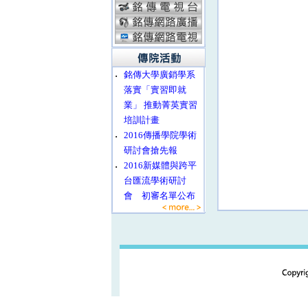
‧
銘傳大學廣銷學系
落實「實習即就
業」 推動菁英實習
培訓計畫
‧
2016傳播學院學術
研討會搶先報
‧
2016新媒體與跨平
台匯流學術研討
會 初審名單公布