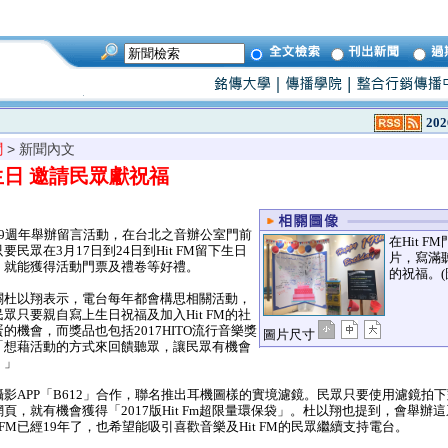
202
聞
> 新聞內文
9歲生日 邀請民眾獻祝福
立19週年舉辦留言活動，在台北之音辦公室門前
在Hit 
民眾在3月17日到24日到Hit FM留下生日
片，寫滿聽眾
，就能獲得活動門票及禮卷等好禮。
的祝福。(
公關杜以翔表示，電台每年都會構思相關活動，
眾只要親自寫上生日祝福及加入Hit FM的社
的機會，而獎品也包括2017HITO流行音樂獎
圖片尺寸
「想藉活動的方式來回饋聽眾，讓民眾有機會
。」
攝影APP「B612」合作，聯名推出耳機圖樣的實境濾鏡。民眾只要使用濾鏡拍下對
的網頁，就有機會獲得「2017版Hit Fm超限量環保袋」。杜以翔也提到，會舉
 FM已經19年了，也希望能吸引喜歡音樂及Hit FM的民眾繼續支持電台。