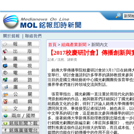
首頁
>
組織產業新聞
> 新聞內文
【2017校慶研討會】傳播創新
記者／沈然、諸昕奕
銘傳大學傳播學院校慶研討會於3月17日在銘傳大
室舉行。研討會邀請到許多學界的講師教授來參與
注目的是國立傳統藝術中心國光劇團團長張育華也
播界學者們進行跨領域交流與對話。
張育華指出，國光劇團一直注重於用現代化的製
灣原創精神的作品，她與聽眾們詳細探討了國光劇
統戲曲文化的企劃，得到了評論人銘傳大學傳播學
讚同與支持。事後接受記者採訪時，她也表示，以
中文學系的研討會，這是她首次參與傳播學的研討
多。接著銘傳大學新傳系助理教授劉忠陽也進一步
行銷國光劇團的新編京劇《孝莊與多爾袞》，他的
體對推廣這個作品起到很大的幫助，而且成本低、
媒體的功能在行銷傳播中的作用不容小覷。