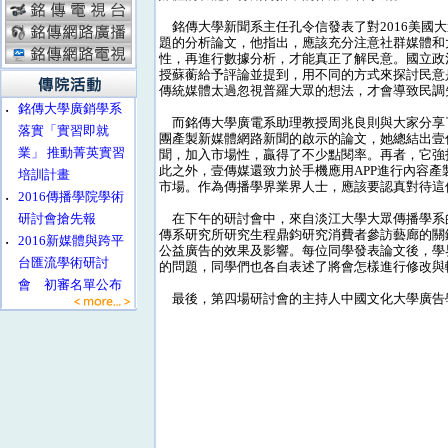
銘傳大學新聞系主任孔令信發表了對2016美國
題的分析論文，他指出，應該充分注意社群媒體和
性，再進行數據分析，才能真正了解民意。國立政
授蘇蘅給予評論並提到，用不同的方式來探討民意
傳統媒體太過忽視普羅大眾的想法，才會導致民調
‧
銘傳大學廣銷學系
而銘傳大學廣電系助理教授周兆良則與大家分享
落實「實習即就
團產製新媒體網路新聞的啟示的論文，她總結出壹
業」 推動菁英實習
聞，加入市場性，贏得了不少點閱率。再者，它強打
此之外，壹傳媒還致力於手機應用APP進行內容
培訓計畫
市場。作為傳播學界業界人士，應該要認真對待這
‧
2016傳播學院學術
研討會搶先報
在下午的研討會中，來自淡江大學大眾傳播學系的研
傳系研究所研究生程鼎鈞研究消費者參訪藝廊的關
‧
2016新媒體與跨平
公益廣告的效果及影響。每位同學發表論文後，學
台匯流學術研討
的問題，同學們也各自表述了將會怎樣進行修改與
會 初審名單公布
最後，第四場研討會的主持人中國文化大學廣告