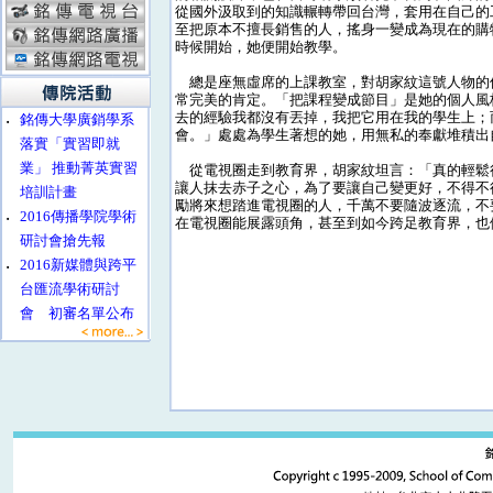
從國外汲取到的知識輾轉帶回台灣，套用在自己的
至把原本不擅長銷售的人，搖身一變成為現在的購
時候開始，她便開始教學。
總是座無虛席的上課教室，對胡家紋這號人物的
常完美的肯定。「把課程變成節目」是她的個人風
去的經驗我都沒有丟掉，我把它用在我的學生上；
‧
銘傳大學廣銷學系
會。」處處為學生著想的她，用無私的奉獻堆積出
落實「實習即就
業」 推動菁英實習
從電視圈走到教育界，胡家紋坦言：「真的輕鬆
讓人抹去赤子之心，為了要讓自己變更好，不得不
培訓計畫
勵將來想踏進電視圈的人，千萬不要隨波逐流，不
‧
2016傳播學院學術
在電視圈能展露頭角，甚至到如今跨足教育界，也
研討會搶先報
‧
2016新媒體與跨平
台匯流學術研討
會 初審名單公布