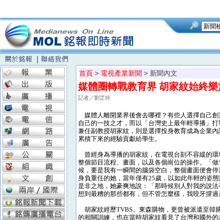
首頁
>
電視產業新聞
> 新聞內文
媒體圈轉戰教育界 胡家紋始終樂
記者／劉芷吟
媒體人離開業界後會去哪裡？有些人選擇自己創
自己的一技之才，而以「台灣史上最年輕導播」打
兼任副教授胡家紋，則是選擇投身教育成為企業內
累積下來的經驗貢獻給學生。
曾經身為導播的胡家紋，在電視台刻不容緩的環
整個節目流程、畫面，以及各個崗位的操作。「做
候，要是我有一瞬間的腦袋空白，整個畫面便會停
身負重任的她，當年僅有25歲，以如此年輕的姿
是非之地，她豪爽地說：「那時候別人對我的說法
想到最糟的那些都有，但不管怎麼樣，我咬牙撐過
胡家紋經歷TVBS、東森購物，更曾被派遣至韓
的相關訓練，也在當時胡家紋看見了台灣和國外的