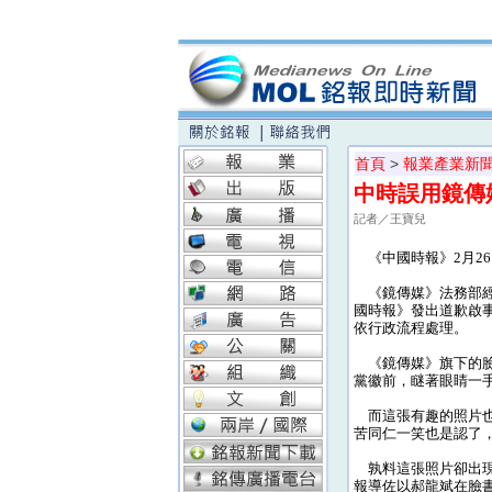
首頁
>
報業產業新
中時誤用鏡傳
記者／王寶兒
《中國時報》2月2
《鏡傳媒》法務部經
國時報》發出道歉啟
依行政流程處理。
《鏡傳媒》旗下的臉
黨徽前，瞇著眼睛一
而這張有趣的照片也
苦同仁一笑也是認了
孰料這張照片卻出現在
報導佐以郝龍斌在臉