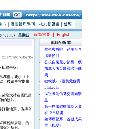
6 / 08 / 07
星期四
‧
華視與播吧 跨平台直
播新節目
(2017/03/06 PM09:35)
‧
公視自製兒少節目 獲
不採取告訴。
加拿大班芙影視節洛磯
獎
法務部，要求《中
‧
微軟以262億美元併購
誤，後續事宜則會
LinkedIn
‧
民視陳剛信遞交書面辭
人郝龍斌站在國民黨
像的照片。
呈
‧
第一屆佛教微電影大賽
容打趣地寫，能搏辛
在12日頒獎
‧
銘傳廣銷系 首辦成果
37萬粉絲居冠」的
展《蛻變》
傳媒》所有。