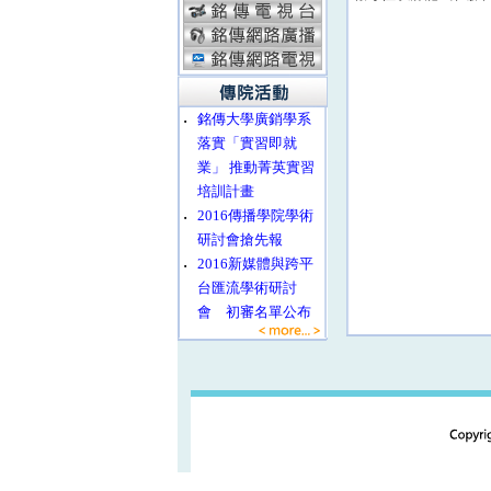
‧
銘傳大學廣銷學系
落實「實習即就
業」 推動菁英實習
培訓計畫
‧
2016傳播學院學術
研討會搶先報
‧
2016新媒體與跨平
台匯流學術研討
會 初審名單公布