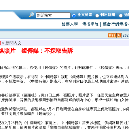
202
聞
> 新聞內文
媒照片 鏡傳媒：不採取告訴
6日所出刊的報上，誤使用《鏡傳媒》的照片，針對此事件，《鏡傳媒》表示，
理黃立德表示，在得知《中國時報》誤用《鏡傳媒》照片後，也立即連絡對方
事，不採取告訴。《中國時報》則表示，在發刊當日便馬上發現圖片來源引述錯
書粉絲專頁《鏡頭後》2月21日上傳一張照片，照片是下一任國民黨主席參選
手撥弄瀏海，背後的放射樣圖形恰巧自郝龍斌的頭為中心，形成一幅如自由女神
受到郝龍斌關注，郝龍斌在2月21日晚間便在自身粉絲專頁上傳此張照片，內
，並註明圖片來源轉自《鏡頭後》。
2月26日的《中國時報》版面上，《中國時報》當天以標題「供網路世代 柱
書上的配圖，卻將圖片來源寫「翻攝自郝龍斌臉書」，並未註明此張圖片為《鏡