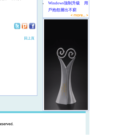
‧
Windows強制升級 用
戶抱怨層出不窮
回上頁