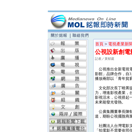
首頁
>
電視產業新
公視設新創電
記者／黃郁庭
公視推出全新電視電
影館」品牌合作，自3
播放兩部以「青年貧
文化部次長丁曉菁提
力，增進影視產業，
影視活水，公視搭起
未來能發光發熱。
公廣集團董事長陳郁
道，期盼公視擺脫商
社團法人台灣電影文
「拍電影不需要依照