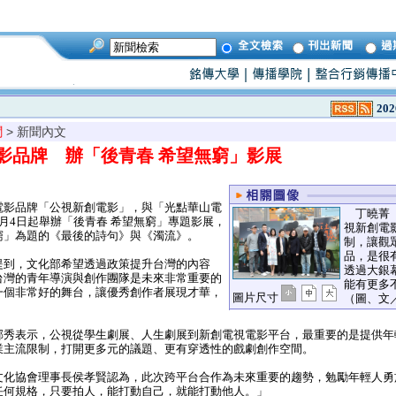
202
聞
> 新聞內文
影品牌 辦「後青春 希望無窮」影展
影品牌「公視新創電影」，與「光點華山電
丁曉菁（
月4日起舉辦「後青春 希望無窮」專題影展，
視新創電
窮」為題的《最後的詩句》與《濁流》。
制，讓觀
品，是很
到，文化部希望透過政策提升台灣的內容
透過大銀
台灣的青年導演與創作團隊是未來非常重要的
能有更多
一個非常好的舞台，讓優秀創作者展現才華，
圖片尺寸
（圖、文
秀表示，公視從學生劇展、人生劇展到新創電視電影平台，最重要的是提供年
業主流限制，打開更多元的議題、更有穿透性的戲劇創作空間。
化協會理事長侯孝賢認為，此次跨平台合作為未來重要的趨勢，勉勵年輕人勇
任何規格，只要拍人，能打動自己，就能打動他人。」