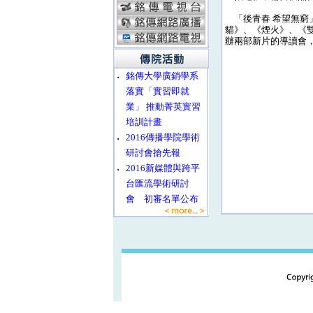
「後青春 希望無窮
貓》、《煙火》、《
辦兩部新片的導讀會
‧
銘傳大學廣銷學系
落實「實習即就
業」 推動菁英實習
培訓計畫
‧
2016傳播學院學術
研討會搶先報
‧
2016新媒體與跨平
台匯流學術研討
會 初審名單公布