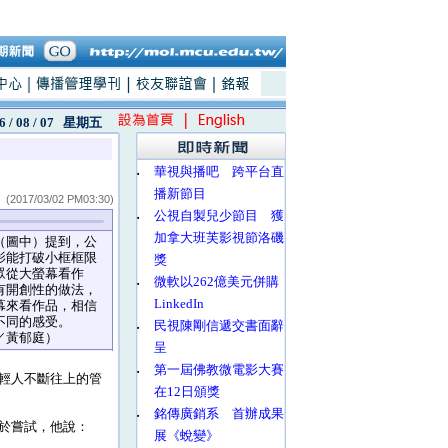
6 / 08 / 07
星期五
‧
華視與播吧 跨平台直
播新節目
(2017/03/02 PM03:30)
‧
公視自製兒少節目 獲
加拿大班芙影視節洛磯
圖中）提到，公
影能打破小框框限
獎
眾從大螢幕看作
‧
微軟以262億美元併購
有開創性的做法，
LinkedIn
幕來看作品，相信
不同的感受。
‧
民視陳剛信遞交書面辭
／黃郁庭）
呈
‧
第一屆佛教微電影大賽
輕人不斷往上的管
在12日頒獎
‧
銘傳廣銷系 首辦成果
於嘗試，他說：
展《蛻變》