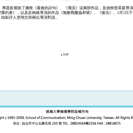
」專題影展除了播映《最後的詩句》、《濁流》這兩部作品，並放映曾英庭導
雙重約會》，以及莊絢維導演的作品《無敵戰艦協和號》、《復仇》。3月5日
，由影評人塗翔文與兩位導演對談。
▲TOP