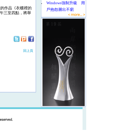
‧
Windows強制升級 用
演的作品《衣櫃裡的
戶抱怨層出不窮
下午三至四點，將舉
回上頁