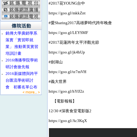
#2017花YOUNG台中
https://goo.gl/mkkZnt
#愛Sharing2017高雄夢時代跨年晚會
https://goo.gl/LEYSMF
‧
銘傳大學廣銷學系
落實「實習即就
#2017花蓮跨年太平洋觀光節
業」 推動菁英實習
https://goo.gl/jk4hUp
培訓計畫
‧
2016傳播學院學術
#劍湖山
研討會搶先報
https://goo.gl/te7mVH
‧
2016新媒體與跨平
台匯流學術研討
#義大世界
會 初審名單公布
https://goo.gl/hYfJ2z
【電影報報】
12/30 #深夜食堂電影版2
https://goo.gl/Ac3KqX