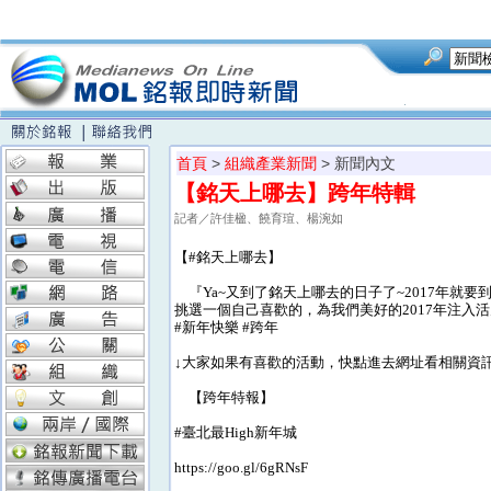
首頁
>
組織產業新聞
> 新聞內文
【銘天上哪去】跨年特輯
記者／許佳楹、饒育瑄、楊涴如
【#銘天上哪去】
『Ya~又到了銘天上哪去的日子了~2017年就要
挑選一個自己喜歡的，為我們美好的2017年注入活
#新年快樂 #跨年
↓大家如果有喜歡的活動，快點進去網址看相關資訊
【跨年特報】
#臺北最High新年城
https://goo.gl/6gRNsF