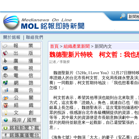
首頁
>
組織產業新聞
> 新聞內文
魏德聖新片特映 柯文哲：我也
記者／李隆揆
魏德聖新片《52Hz, I Love You》12月27日
串證婚人的台北市長柯文哲、文化局長鍾永豐及演
蕎）一同觀影，柯文哲期待地說：「我也想看看自
怎樣！」
柯文哲表示，希望其他導演也能到台北來取景，
方式，這次客串「證婚人」角色，就連自己也「很
銀幕上長怎樣」。魏德聖表示，這次電影拍攝過程
眾的投訴，很感謝台北市各級機關提供的資源，包
等等，其中最大的資源便是市長願意飾演劇中一角
部片的期待並願意來一起觀影，自己還蠻緊張的，
意」。
《海角七號》中飾演「大大」的麥子（安乙蕎）此