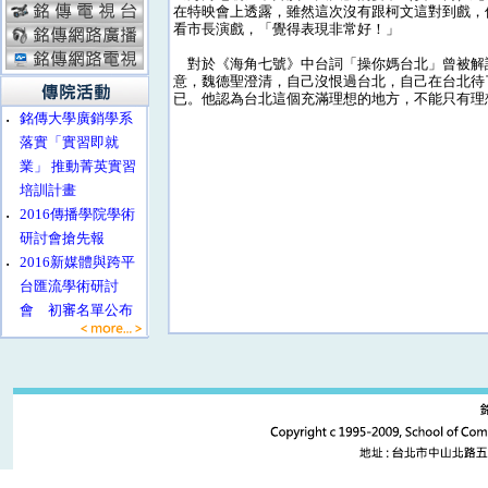
在特映會上透露，雖然這次沒有跟柯文這對到戲，
看市長演戲，「覺得表現非常好！」
對於《海角七號》中台詞「操你媽台北」曾被解
意，魏德聖澄清，自己沒恨過台北，自己在台北待
已。他認為台北這個充滿理想的地方，不能只有理
‧
銘傳大學廣銷學系
落實「實習即就
業」 推動菁英實習
培訓計畫
‧
2016傳播學院學術
研討會搶先報
‧
2016新媒體與跨平
台匯流學術研討
會 初審名單公布