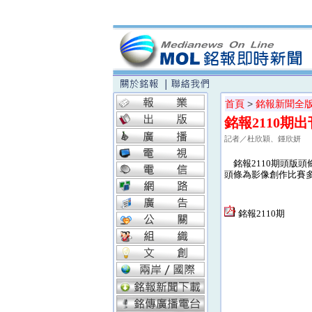
首頁
>
銘報新聞全
銘報2110期出
記者／杜欣穎、鍾欣妍
銘報2110期頭版頭
頭條為影像創作比賽
銘報2110期