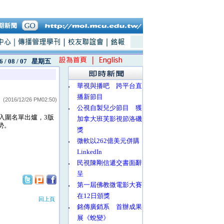
6 / 08 / 07
星期五
‧
華視與播吧 跨平台直
播新節目
(2016/12/26 PM02:50)
‧
公視自製兒少節目 獲
入圍名單出爐，3版
加拿大班芙影視節洛磯
勢。
獎
‧
微軟以262億美元併購
LinkedIn
‧
民視陳剛信遞交書面辭
呈
‧
第一屆佛教微電影大賽
在12日頒獎
回上頁
‧
銘傳廣銷系 首辦成果
展《蛻變》