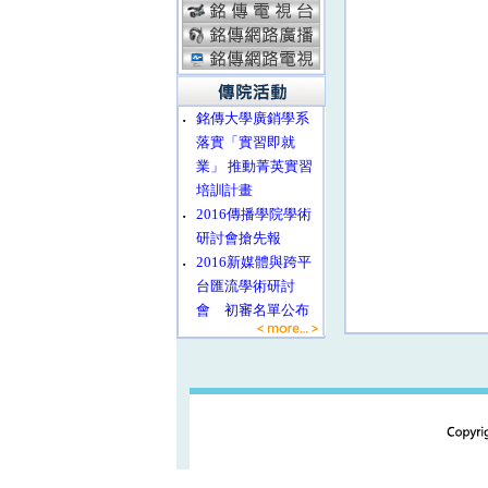
‧
銘傳大學廣銷學系
落實「實習即就
業」 推動菁英實習
培訓計畫
‧
2016傳播學院學術
研討會搶先報
‧
2016新媒體與跨平
台匯流學術研討
會 初審名單公布