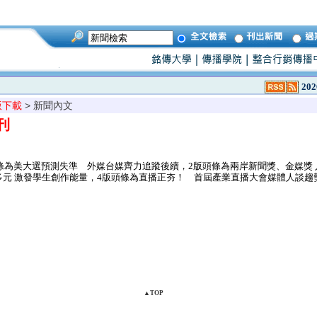
202
版下載
> 新聞內文
刊
條為美大選預測失準 外媒台媒齊力追蹤後續，2版頭條為兩岸新聞獎、金媒獎 
多元 激發學生創作能量，4版頭條為直播正夯！ 首屆產業直播大會媒體人談趨
▲TOP