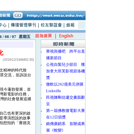
6 / 08 / 07
星期五
‧
華視與播吧 跨平台直
化
播新節目
(2016/12/19AM02:30)
‧
公視自製兒少節目 獲
文精神的時代致
加拿大班芙影視節洛磯
觀眾交流，並訴說台
獎
‧
微軟以262億美元併購
現今蓬勃發展，並
LinkedIn
灣新電影的任務，
‧
民視陳剛信遞交書面辭
台灣的社會發展追捕
呈
‧
第一屆佛教微電影大賽
自己也有更深的啟
在12日頒獎
是導演想說的故事
拍想拍的「賽德克
‧
銘傳廣銷系 首辦成果
展《蛻變》