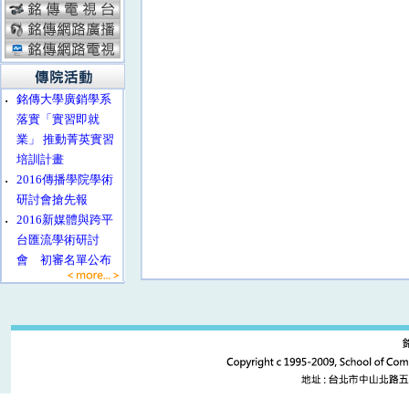
‧
銘傳大學廣銷學系
落實「實習即就
業」 推動菁英實習
培訓計畫
‧
2016傳播學院學術
研討會搶先報
‧
2016新媒體與跨平
台匯流學術研討
會 初審名單公布