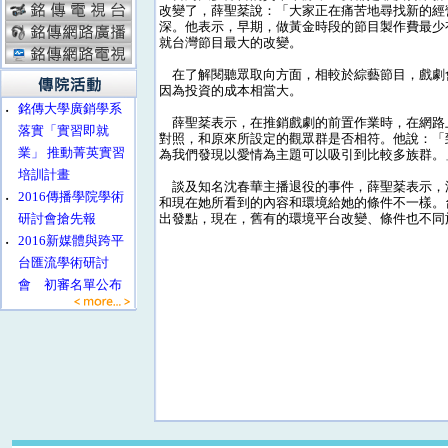
改變了，薛聖棻說：「大家正在痛苦地尋找新的經
深。他表示，早期，做黃金時段的節目製作費最少有
就台灣節目最大的改變。
在了解閱聽眾取向方面，相較於綜藝節目，戲劇
因為投資的成本相當大。
‧
銘傳大學廣銷學系
薛聖棻表示，在推銷戲劇的前置作業時，在網路
落實「實習即就
對照，和原來所設定的觀眾群是否相符。他說：「
業」 推動菁英實習
為我們發現以愛情為主題可以吸引到比較多族群。
培訓計畫
談及知名沈春華主播退役的事件，薛聖棻表示，
‧
2016傳播學院學術
和現在她所看到的內容和環境給她的條件不一樣。
研討會搶先報
出發點，現在，舊有的環境平台改變、條件也不同
‧
2016新媒體與跨平
台匯流學術研討
會 初審名單公布