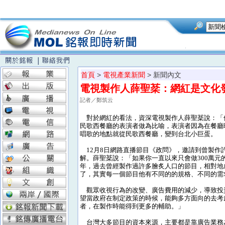
首頁
>
電視產業新聞
> 新聞內文
電視製作人薛聖棻：網紅是文化
記者／鄭筑云
對於網紅的看法，資深電視製作人薛聖棻說：「
民歌西餐廳的表演者做為比喻，表演者因為在餐廳
唱歌的地點就從民歌西餐廳，變到台北小巨蛋。
12月8日網路直播節目《政問》，邀請到曾製作
解。薛聖棻說：「如果你一直以來只會做300萬元
年，過去曾經製作過許多膾炙人口的節目，相對地
了，其實每一個節目他有不同的的規格、不同的需
觀眾收視行為的改變、廣告費用的減少，導致投
望當政府在制定政策的時候，能夠多方面向的去考
者，在製作時能得到更多的輔助。」
台灣大多節目的資本來源，主要都是靠廣告業務