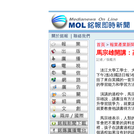
首頁
>
報業產業新
馬宗雄開講：
記者／張艦月
淡江大學工學士、大禹
下午2點在國語日報5
括了來自英國的一套
的學習能力和學習方
演講的過程中，馬宗
宗雄說，讀書沒有方
升學習競爭力，就要
就要教會他讀書得方
馬宗雄表示，人類的
常會把不重要的資料
裡，孩子在讀書過程
個過程如果沒有好的