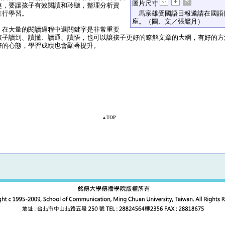
圖片尺寸
趣，要讓孩子有效閱讀和聆聽，整理分析資
進行學習。
馬宗雄受國語日報邀請在國語
座。（圖、文／張艦月）
在大量的閱讀過程中選關鍵字是非常重要
孩子讀到、讀懂、讀通、讀悟，也可以讓孩子更好的瞭解文章的大綱，有好的方
好的心態，學習成績也會顯著提升。
▲TOP