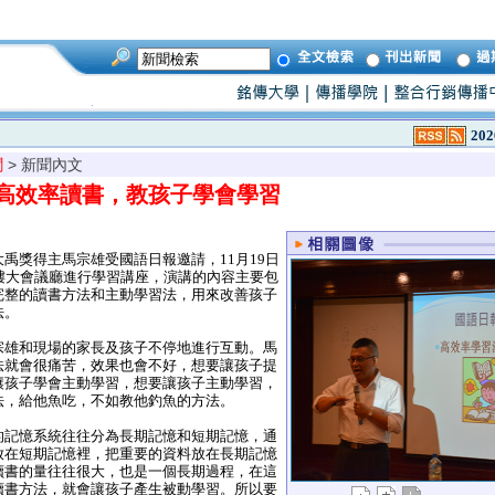
202
聞
> 新聞內文
高效率讀書，教孩子學會學習
獎得主馬宗雄受國語日報邀請，11月19日
樓大會議廳進行學習講座，演講的內容主要包
完整的讀書方法和主動學習法，用來改善孩子
法。
雄和現場的家長及孩子不停地進行互動。馬
法就會很痛苦，效果也會不好，想要讓孩子提
讓孩子學會主動學習，想要讓孩子主動學習，
法，給他魚吃，不如教他釣魚的方法。
記憶系統往往分為長期記憶和短期記憶，通
放在短期記憶裡，把重要的資料放在長期記憶
讀書的量往往很大，也是一個長期過程，在這
讀書方法，就會讓孩子產生被動學習。所以要