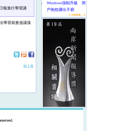
‧
Windows強制升級 用
日報進行學習講
戶抱怨層出不窮
法學習就會放讓孩
回上頁