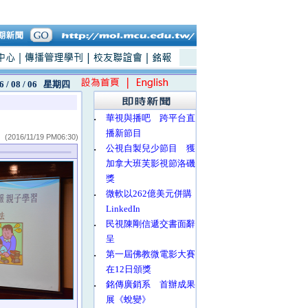
6 / 08 / 06
星期四
‧
華視與播吧 跨平台直
播新節目
(2016/11/19 PM06:30)
‧
公視自製兒少節目 獲
加拿大班芙影視節洛磯
獎
‧
微軟以262億美元併購
LinkedIn
‧
民視陳剛信遞交書面辭
呈
‧
第一屆佛教微電影大賽
在12日頒獎
‧
銘傳廣銷系 首辦成果
展《蛻變》