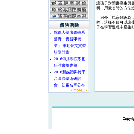
讓孩子對讀書產生興
料，用最省時的方法
另外，馬宗雄認為，
的，這樣不僅可以讓
子在學習過程中產生
‧
銘傳大學廣銷學系
落實「實習即就
業」 推動菁英實習
培訓計畫
‧
2016傳播學院學術
研討會搶先報
‧
2016新媒體與跨平
台匯流學術研討
會 初審名單公布